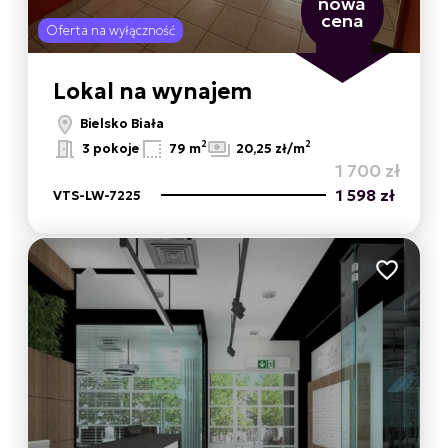
nowa
cena
Oferta na wyłączność
Lokal na wynajem
Bielsko Biała
2
2
3 pokoje
79 m
20,25 zł/m
1 700 zł
1 598 zł
VTS-LW-7225
 ulubionych
Dodaj do 