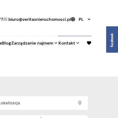
77
biuro@veritasnieruchomosci.pl
e
Blog
Zarządzanie najmem
Kontakt
favorite