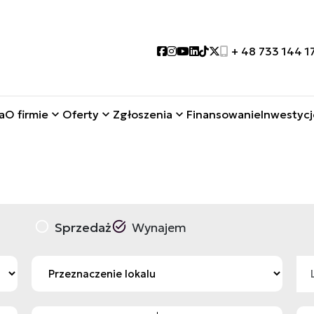
Social link
Social link
Social link
Social link
Social link
Social link
+ 48 733 144 1
a
O firmie
Oferty
Zgłoszenia
Finansowanie
Inwestycj
Sprzedaż
Wynajem