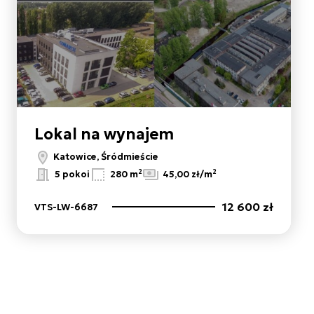
Lokal na wynajem
Katowice, Śródmieście
2
2
5 pokoi
280 m
45,00 zł/m
12 600 zł
VTS-LW-6687