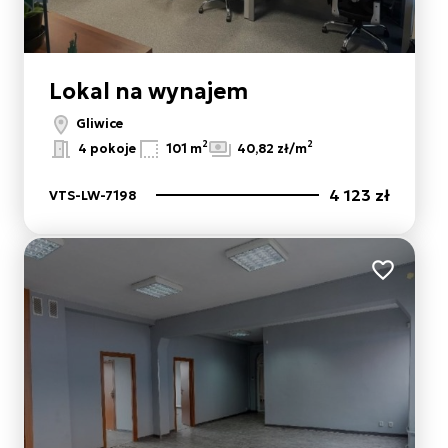
Lokal na wynajem
Gliwice
2
2
4 pokoje
101 m
40,82 zł/m
4 123 zł
VTS-LW-7198
ulubionych
Dodaj do 