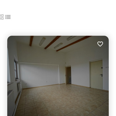
tabela
lista
19
 ulubionych
Dodaj do 