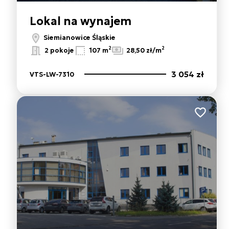
Lokal na wynajem
Siemianowice Śląskie
2
2
2 pokoje
107 m
28,50 zł/m
3 054 zł
VTS-LW-7310
Dodaj do