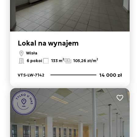
Lokal na wynajem
Wisła
2
2
6 pokoi
133 m
105,26 zł/m
14 000 zł
VTS-LW-7142
Dodaj do