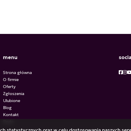
menu
soci
Face
Fac
F
Strona główna
O firmie
Oferty
Zgłoszenia
Ulubione
Blog
Kontakt
Rodo
lach statystycznych oraz w celu dostosowania naszych se