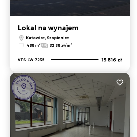
Lokal na wynajem
Katowice, Szopienice
2
2
488 m
32,38 zł/m
15 816 zł
VTS-LW-7235
Dodaj do