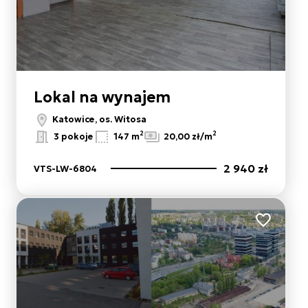
Lokal na wynajem
Katowice, os. Witosa
2
2
3 pokoje
147 m
20,00 zł/m
2 940 zł
VTS-LW-6804
ulubionych
Dodaj do 