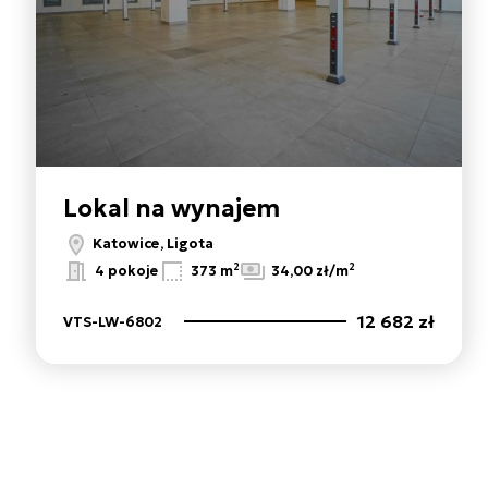
Lokal na wynajem
Katowice, Ligota
2
2
4 pokoje
373 m
34,00 zł/m
12 682 zł
VTS-LW-6802