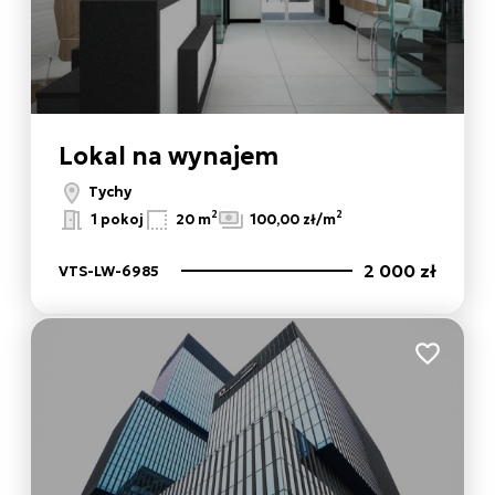
Lokal na wynajem
Tychy
2
2
1 pokoj
20 m
100,00 zł/m
2 000 zł
VTS-LW-6985
 ulubionych
Dodaj do 