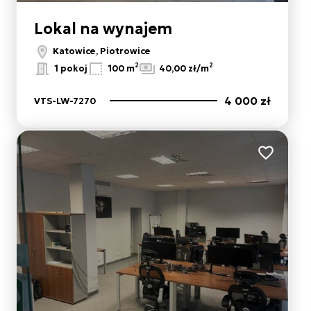
Lokal na wynajem
Leaflet
|
© OpenMapTiles
© OpenStreetMap contributors
Katowice, Piotrowice
2
2
1 pokoj
100 m
40,00 zł/m
4 000 zł
VTS-LW-7270
ulubionych
Dodaj do 