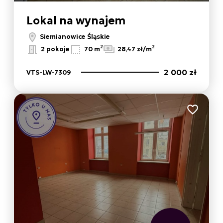
Lokal na wynajem
Siemianowice Śląskie
2
2
2 pokoje
70 m
28,47 zł/m
2 000 zł
VTS-LW-7309
 ulubionych
Dodaj do 