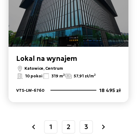
Lokal na wynajem
Katowice, Centrum
2
2
10 pokoi
319 m
57,91 zł/m
18 495 zł
VTS-LW-6760
1
2
3
prev
next