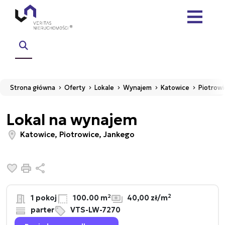
Strona główna
Oferty
Lokale
Wynajem
Katowice
Piotrowi
Lokal na wynajem
Katowice, Piotrowice, Jankego
Dodaj do ulubionych
Drukuj
Udostępnij
2
1 pokoj
100.00 m²
40,00 zł/m
parter
VTS-LW-7270