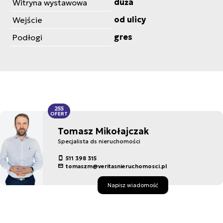
duża
Witryna wystawowa
od ulicy
Wejście
gres
Podłogi
255
OFERT
Tomasz Mikołajczak
Specjalista ds nieruchomości
511 398 315
tomaszm@veritasnieruchomosci.pl
Napisz wiadomość