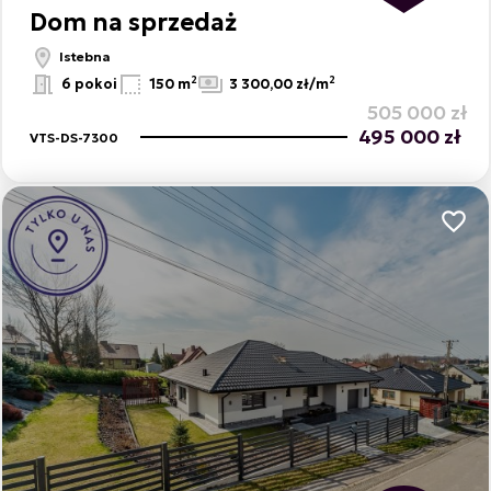
Dom na sprzedaż
Istebna
2
2
6 pokoi
150 m
3 300,00 zł/m
505 000 zł
495 000 zł
VTS-DS-7300
Dodaj