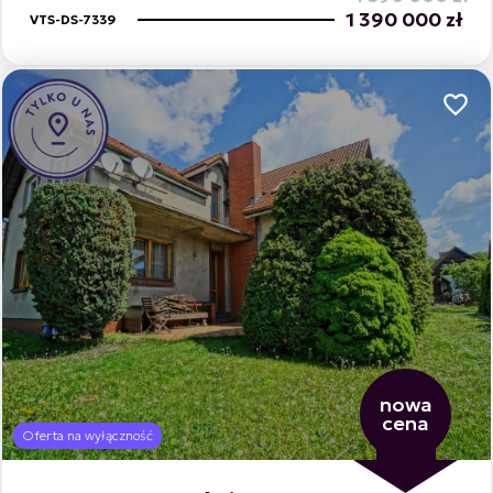
1 390 000 zł
VTS-DS-7339
Dodaj
nowa
cena
Oferta na wyłączność