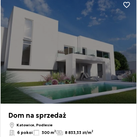
Dodaj
Dom na sprzedaż
Katowice, Podlesie
2
2
6 pokoi
300 m
8 833,33 zł/m