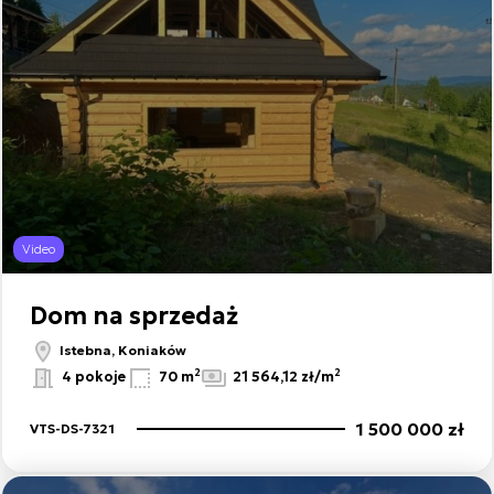
Video
Dom na sprzedaż
Istebna, Koniaków
2
2
4 pokoje
70 m
21 564,12 zł/m
1 500 000 zł
VTS-DS-7321