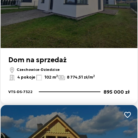
Dom na sprzedaż
Czechowice-Dziedzice
2
2
4 pokoje
102 m
8 774,51 zł/m
895 000 zł
VTS-DS-7322
Dodaj