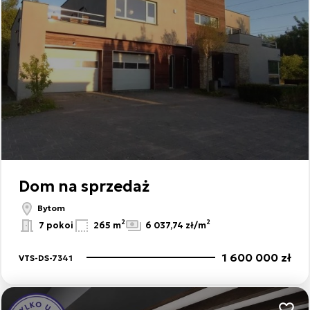
Dom na sprzedaż
Bytom
2
2
7 pokoi
265 m
6 037,74 zł/m
1 600 000 zł
VTS-DS-7341