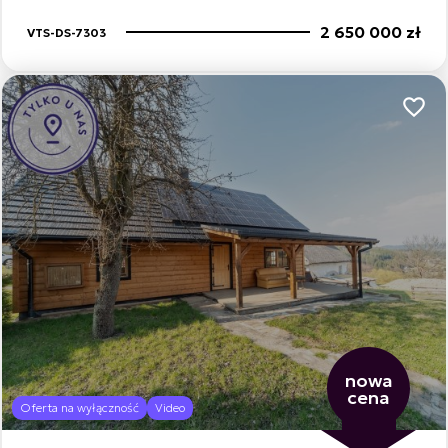
2 650 000 zł
VTS-DS-7303
Dodaj
nowa
cena
Oferta na wyłączność
Video