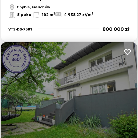
Chybie, Frelichów
2
2
5 pokoi
162 m
4 938,27 zł/m
800 000 zł
VTS-DS-7381
Dodaj