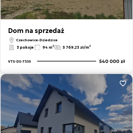
Dom na sprzedaż
Czechowice-Dziedzice
2
2
3 pokoje
94 m
5 769,23 zł/m
540 000 zł
VTS-DS-7335
Dodaj