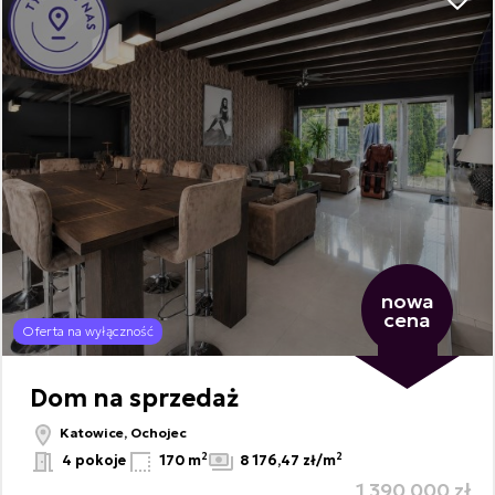
Dodaj
nowa
cena
Oferta na wyłączność
Dom na sprzedaż
Katowice, Ochojec
2
2
4 pokoje
170 m
8 176,47 zł/m
1 390 000 zł