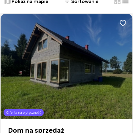
Pokaż na mapie
Sortowanie
tabela
list
Dodaj
6
4
Oferta na wyłączność
Leaflet
Dom na sprzedaż