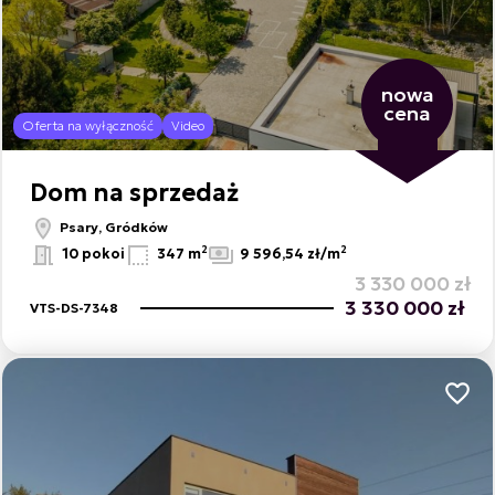
nowa
cena
Oferta na wyłączność
Video
Dom na sprzedaż
Psary, Gródków
2
2
10 pokoi
347 m
9 596,54 zł/m
3 330 000 zł
3 330 000 zł
VTS-DS-7348
Dodaj