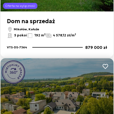
Oferta na wyłączność
Dom na sprzedaż
Mikołów, Kałuże
2
2
5 pokoi
192 m
4 578,12 zł/m
879 000 zł
VTS-DS-7364
Dodaj