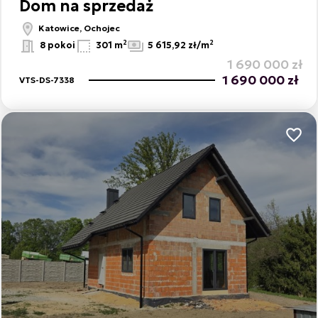
Dom na sprzedaż
Katowice, Ochojec
2
2
8 pokoi
301 m
5 615,92 zł/m
1 690 000 zł
1 690 000 zł
VTS-DS-7338
Dodaj