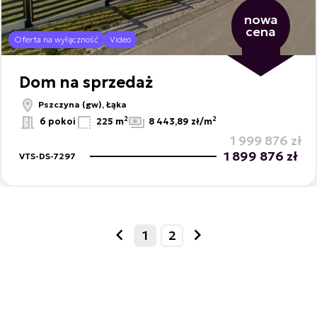
nowa
cena
Oferta na wyłączność
Video
Dom na sprzedaż
Pszczyna (gw), Łąka
2
2
6 pokoi
225 m
8 443,89 zł/m
1 999 876 zł
1 899 876 zł
VTS-DS-7297
1
2
prev
next