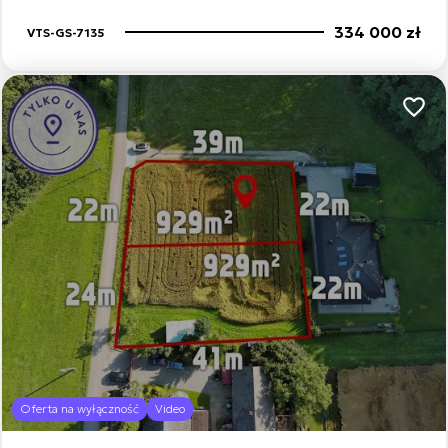
334 000 zł
VTS-GS-7135
Dodaj
Oferta na wyłączność
Video