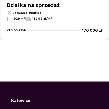
Działka na sprzedaż
Jasienica, Rudzica
2
2
929 m
182,99 zł/m
170 000 zł
VTS-GS-7134
Katowice