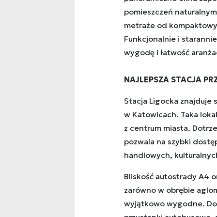
pomieszczeń naturalnym
metraże od kompaktowy
Funkcjonalnie i staranni
wygodę i łatwość aranżacji
NAJLEPSZA STACJA P
Stacja Ligocka znajduje się
w Katowicach. Taka loka
z centrum miasta. Dotrz
pozwala na szybki dostę
handlowych, kulturalnyc
Bliskość autostrady A4 o
zarówno w obrębie aglomer
wyjątkowo wygodne. Doda