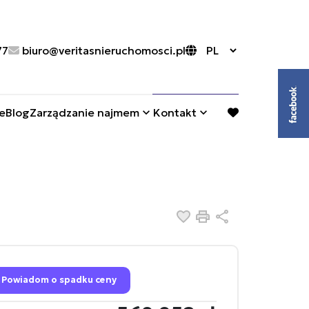
77
biuro@veritasnieruchomosci.pl
e
Blog
Zarządzanie najmem
Kontakt
favorite
Dodaj do ulubionych
Drukuj
Udostępnij
Powiadom o spadku ceny