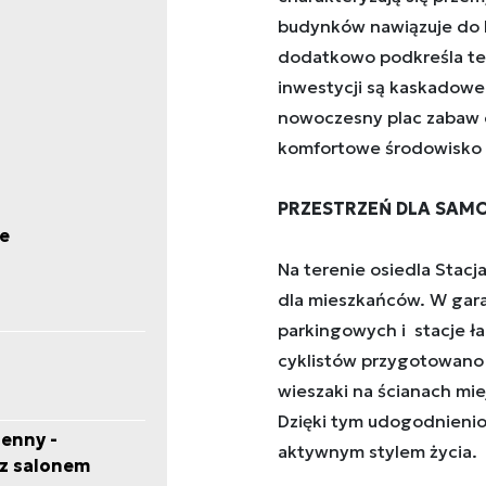
budynków nawiązuje do br
dodatkowo podkreśla ten 
inwestycji są kaskadowe
nowoczesny plac zabaw dl
komfortowe środowisko 
PRZESTRZEŃ DLA SA
e
Na terenie osiedla Stacj
dla mieszkańców. W gara
parkingowych i stacje 
cyklistów przygotowano 
wieszaki na ścianach mie
Dzięki tym udogodnienio
enny -
aktywnym stylem życia.
 z salonem