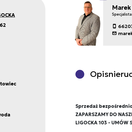
Marek
IGOCKA
Specjalist
62
6620
marek
Opis
nieru
towiec
Sprzedaż bezpośrednio
ZAPARSZAMY DO NASZE
woda
LIGOCKA 103 - UMÓW S