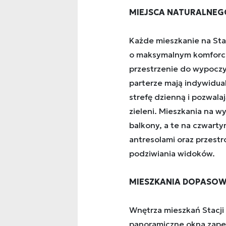
MIEJSCA NATURALNE
Każde mieszkanie na Sta
o maksymalnym komforci
przestrzenie do wypoczy
parterze mają indywidual
strefę dzienną i pozwal
zieleni. Mieszkania na 
balkony, a te na czwart
antresolami oraz przest
podziwiania widoków.
MIESZKANIA DOPASOWA
Wnętrza mieszkań Stacji
panoramiczne okna zape