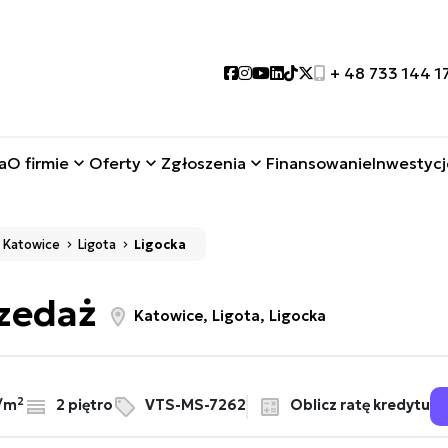
Social link
Social link
Social link
Social link
Social link
Social link
+ 48 733 144 1
a
O firmie
Oferty
Zgłoszenia
Finansowanie
Inwestycj
Katowice
Ligota
Ligocka
rzedaż
Katowice, Ligota, Ligocka
2
Oblicz ratę kredytu
ł/m
2 piętro
VTS-MS-7262