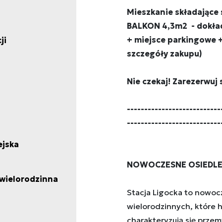
Mieszkanie składające 
BALKON 4,3m2 - dokładn
+ miejsce parkingowe +
ji
szczegóły zakupu)
Nie czekaj! Zarezerwuj 
---------------------------
---------------------------
ejska
NOWOCZESNE OSIEDLE
wielorodzinna
Stacja Ligocka to nowoc
wielorodzinnych, które h
charakteryzują się przem