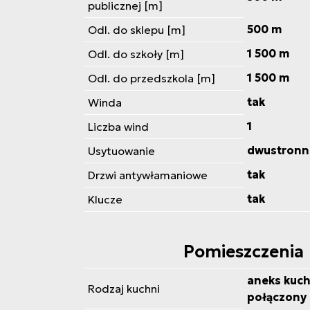
publicznej [m]
500 m
Odl. do sklepu [m]
1 500 m
Odl. do szkoły [m]
1 500 m
Odl. do przedszkola [m]
tak
Winda
1
Liczba wind
dwustronn
Usytuowanie
tak
Drzwi antywłamaniowe
tak
Klucze
Pomieszczenia
aneks kuch
Rodzaj kuchni
połączony