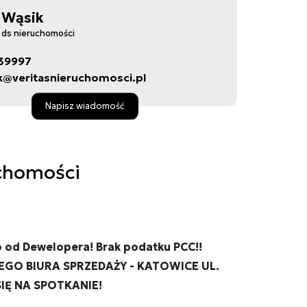
 Wąsik
a ds nieruchomości
39997
@veritasnieruchomosci.pl
Napisz wiadomość
chomości
 od Dewelopera! Brak podatku PCC!!
GO BIURA SPRZEDAŻY - KATOWICE UL.
IĘ NA SPOTKANIE!