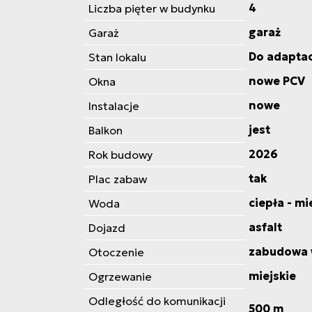
4
Liczba pięter w budynku
garaż
Garaż
Do adaptac
Stan lokalu
nowe PCV
Okna
nowe
Instalacje
jest
Balkon
2026
Rok budowy
tak
Plac zabaw
ciepła - mi
Woda
asfalt
Dojazd
zabudowa 
Otoczenie
miejskie
Ogrzewanie
Odległość do komunikacji
500 m