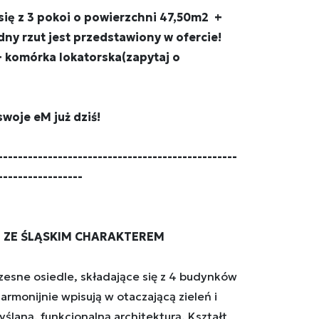
się z 3 pokoi o powierzchni 47,50m2 +
y rzut jest przedstawiony w ofercie!
 komórka lokatorska(zapytaj o
swoje eM już dziś!
------------------------------------------------
-----------------
 ZE ŚLĄSKIM CHARAKTEREM
zesne osiedle, składające się z 4 budynków
armonijnie wpisują w otaczającą zieleń i
yślaną, funkcjonalną architekturą. Kształt