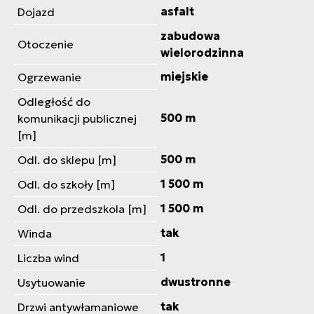
asfalt
Dojazd
zabudowa
Otoczenie
wielorodzinna
miejskie
Ogrzewanie
Odległość do
500 m
komunikacji publicznej
[m]
500 m
Odl. do sklepu [m]
1 500 m
Odl. do szkoły [m]
1 500 m
Odl. do przedszkola [m]
tak
Winda
1
Liczba wind
dwustronne
Usytuowanie
tak
Drzwi antywłamaniowe