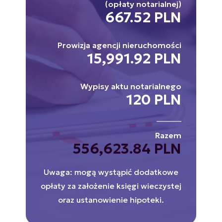
(opłaty notarialnej)
667.52 PLN
Prowizja agencji nieruchomości
15,991.92 PLN
Wypisy aktu notarialnego
120 PLN
Razem
556,623.84 PLN
Uwaga: mogą wystąpić dodatkowe
opłaty za założenie księgi wieczystej
oraz ustanowienie hipoteki.