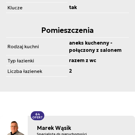
tak
Klucze
Pomieszczenia
aneks kuchenny -
Rodzaj kuchni
połączony z salonem
razem z wc
Typ łazienki
2
Liczba łazienek
64
OFERT
Marek Wąsik
Specjalista ds nieruchomości