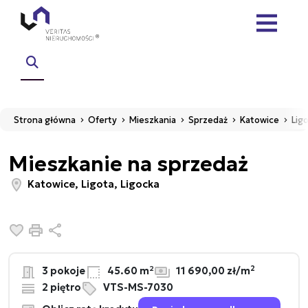
Strona główna
Oferty
Mieszkania
Sprzedaż
Katowice
Lig
Mieszkanie na sprzedaż
Katowice, Ligota, Ligocka
Dodaj do ulubionych
Drukuj
Udostępnij
2
3 pokoje
45.60 m²
11 690,00 zł/m
2 piętro
VTS-MS-7030