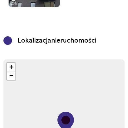
Lokalizacja
nieruchomości
+
−