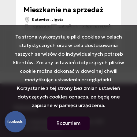
Mieszkanie na sprzedaż
M
Katowice, Ligota
2
2
2
/m
3 pokoje
46 m
12 190,00 zł/m
Ta strona wykorzystuje pliki cookies w celach
 zł
558 302 zł
VTS-MS-7026
VTS
statystycznych oraz w celu dostosowania
naszych serwisów do indywidualnych potrzeb
klientów. Zmiany ustawień dotyczących plików
cookie można dokonać w dowolnej chwili
modyfikując ustawienia przeglądarki.
Korzystanie z tej strony bez zmian ustawień
dotyczących cookies oznacza, że będą one
zapisane w pamięci urządzenia.
Katowice
ul. Andrzeja Mielęckiego 10 lok. 503
Rozumiem
40-013 Katowice