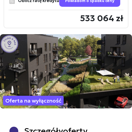
Oblicz ratę kredytu
Powiadom o spadku ceny
533 064 zł
Oferta na wyłączność
Szczegóły
oferty