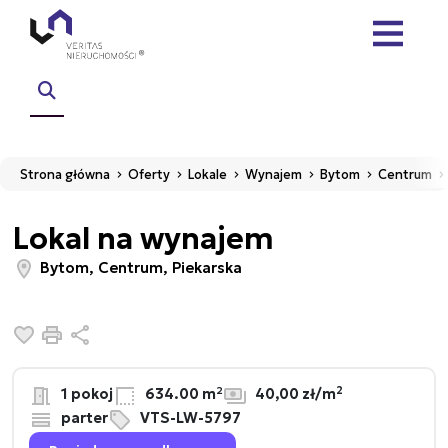
Strona główna
Oferty
Lokale
Wynajem
Bytom
Centrum
Lokal na wynajem
Bytom, Centrum, Piekarska
Dodaj do ulubionych
Drukuj
Udostępnij
2
1 pokoj
634.00 m²
40,00 zł/m
parter
VTS-LW-5797