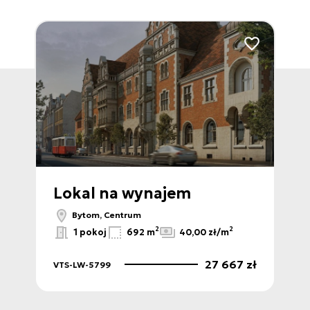
Dodaj do ulubi
Lokal na wynajem
Bytom, Centrum
2
2
1 pokoj
692 m
40,00 zł/m
27 667 zł
VTS-LW-5799