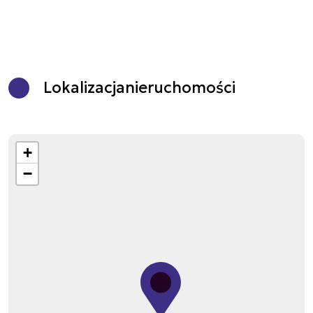
Lokalizacja
nieruchomości
+
−