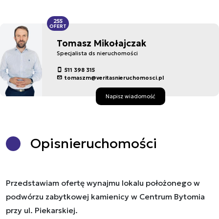
255
OFERT
Tomasz Mikołajczak
Specjalista ds nieruchomości
511 398 315
tomaszm@veritasnieruchomosci.pl
Napisz wiadomość
Opis
nieruchomości
Przedstawiam ofertę wynajmu lokalu położonego w
podwórzu zabytkowej kamienicy w Centrum Bytomia
przy ul. Piekarskiej.