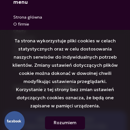
menu
Strona główna
O firmie
Oferty
Zgłoszenia
Ta strona wykorzystuje pliki cookies w celach
Ulubione
statystycznych oraz w celu dostosowania
Blog
naszych serwisów do indywidualnych potrzeb
Kontakt
klientów. Zmiany ustawień dotyczących plików
Rodo
cookie można dokonać w dowolnej chwili
modyfikując ustawienia przeglądarki.
social media
Facebook
Facebook
Facebook
Facebook
Facebook
Facebook
Korzystanie z tej strony bez zmian ustawień
dotyczących cookies oznacza, że będą one
zapisane w pamięci urządzenia.
VERITAS Nieruchomości © 2026
Rozumiem
Program dla biur nieruchomości
Galactica Virgo