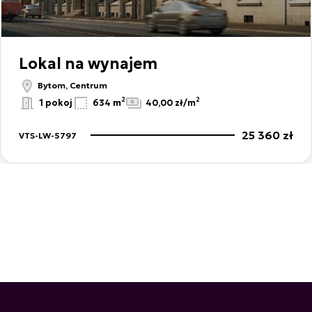
Lokal na wynajem
Bytom, Centrum
2
2
1 pokoj
634 m
40,00 zł/m
25 360 zł
VTS-LW-5797