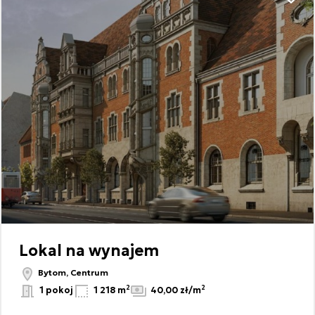
Dodaj
Lokal na wynajem
Bytom, Centrum
2
2
1 pokoj
1 218 m
40,00 zł/m