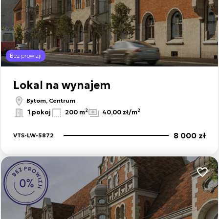
Bez prowizji
Lokal na wynajem
Bytom, Centrum
2
2
1 pokoj
200 m
40,00 zł/m
8 000 zł
VTS-LW-5872
Dodaj