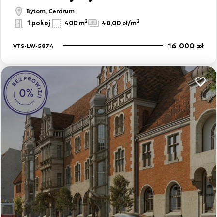
Bytom, Centrum
2
2
1 pokoj
400 m
40,00 zł/m
16 000 zł
VTS-LW-5874
Dodaj