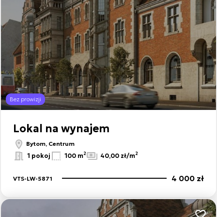
Bez prowizji
Lokal na wynajem
Bytom, Centrum
2
2
1 pokoj
100 m
40,00 zł/m
4 000 zł
VTS-LW-5871