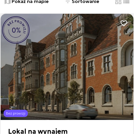
Pokaż na mapie
Sortowanie
tabela
list
Dodaj
7
Bez prowizji
Leaflet
Lokal na wynajem