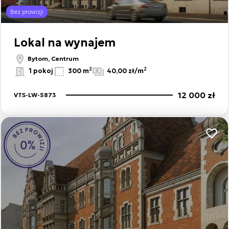
Bez prowizji
Lokal na wynajem
Bytom, Centrum
2
2
1 pokoj
300 m
40,00 zł/m
12 000 zł
VTS-LW-5873
Dodaj