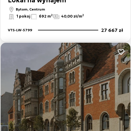
Bytom, Centrum
2
2
1 pokoj
692 m
40,00 zł/m
27 667 zł
VTS-LW-5799
Dodaj