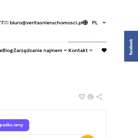
77
biuro@veritasnieruchomosci.pl
e
Blog
Zarządzanie najmem
Kontakt
favorite
Dodaj do ulubionych
Drukuj
Udostępnij
padku ceny