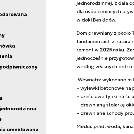
jednorodzinnej, z dala o
dla osób ceniących pryw
odarowana
widoki Beskidów.
Dom drewniany z około
ny
fundamentach z natural
hówka
remont w
2025 roku
. Za
zenia
jednocześnie przygotow
według własnych potrzeb
 podpiwniczony
Wewnątrz wykonano m.i
– wylewki betonowe na
– częściowe tynki na ścia
na
– drewnianą stolarkę ok
jednorodzinna
– drewniane schody pr
e
Media: prąd, woda, kanal
hnia umeblowana