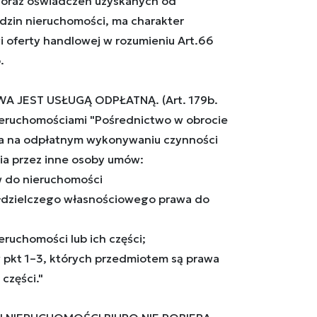
oraz oświadczeń uzyskanych od
ędzin nieruchomości, ma charakter
i oferty handlowej w rozumieniu Art.66
.
A JEST USŁUGĄ ODPŁATNĄ. (Art. 179b.
eruchomościami "Pośrednictwo w obrocie
a na odpłatnym wykonywaniu czynności
ia przez inne osoby umów:
aw do nieruchomości
ółdzielczego własnościowego prawa do
eruchomości lub ich części;
w pkt 1–3, których przedmiotem są prawa
części."