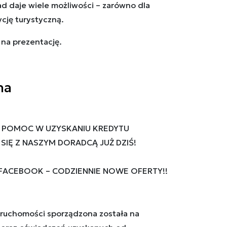
kład daje wiele możliwości – zarówno dla
ycję turystyczną.
 na prezentację.
na
 POMOC W UZYSKANIU KREDYTU
IĘ Z NASZYM DORADCĄ JUŻ DZIŚ!
 FACEBOOK – CODZIENNIE NOWE OFERTY!!
ruchomości sporządzona została na