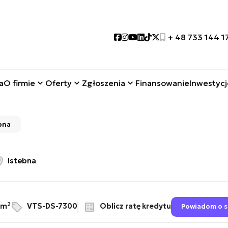
Social link
Social link
Social link
Social link
Social link
Social link
+ 48 733 144 1
a
O firmie
Oferty
Zgłoszenia
Finansowanie
Inwestycj
bna
Istebna
2
Oblicz ratę kredytu
/m
VTS-DS-7300
Powiadom o s