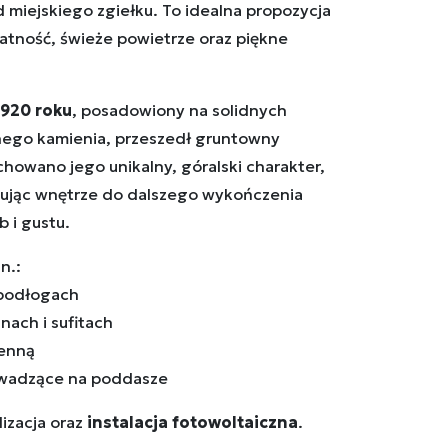
d miejskiego zgiełku. To idealna propozycja
atność, świeże powietrze oraz piękne
1920 roku
, posadowiony na solidnych
nego kamienia, przeszedł gruntowny
chowano jego unikalny, góralski charakter,
ując wnętrze do dalszego wykończenia
 i gustu.
n.:
 podłogach
nach i sufitach
ienną
owadzące na poddasze
izacja oraz
instalacja fotowoltaiczna
.