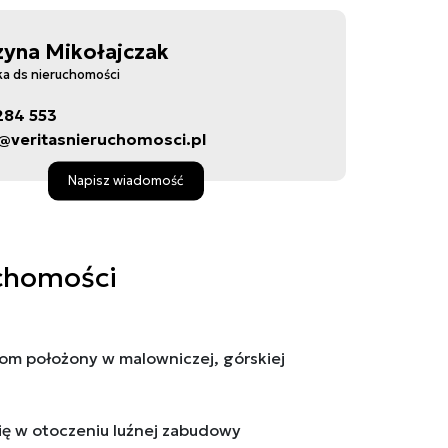
zyna Mikołajczak
ka ds nieruchomości
284 553
@veritasnieruchomosci.pl
Napisz wiadomość
chomości
om położony w malowniczej, górskiej
ię w otoczeniu luźnej zabudowy