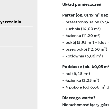
Układ pomieszczeń
Parter (ok. 81,19 m² bez
yszczalnia
– przestronny salon (37,
– kuchnia (14,00 m²)
– łazienka (11,20 m²)
– pokój (5,95 m²) – ideal
– przedpokój (12,60 m²)
– kotłownia (3,06 m²)
Poddasze (ok. 40,05 m²
– hol (6,48 m²)
– łazienka (2,25 m²)
– 4 pokoje (od 6,66 m² 
Dlaczego warto?
Nieruchomość łączy
gór