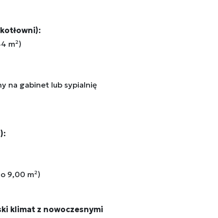
 kotłowni):
44 m²)
ny na gabinet lub sypialnię
):
do 9,00 m²)
ski klimat z nowoczesnymi