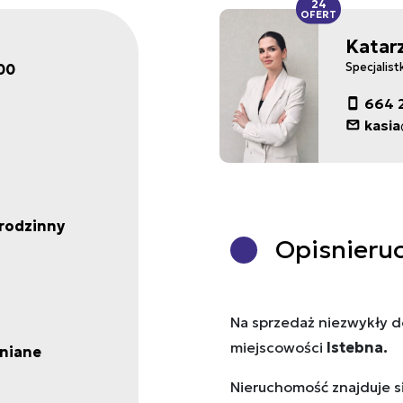
24
OFERT
Katar
00
Specjalist
664 
kasia
rodzinny
Opis
nieru
Na sprzedaż niezwykły d
miejscowości
Istebna.
niane
Nieruchomość znajduje s