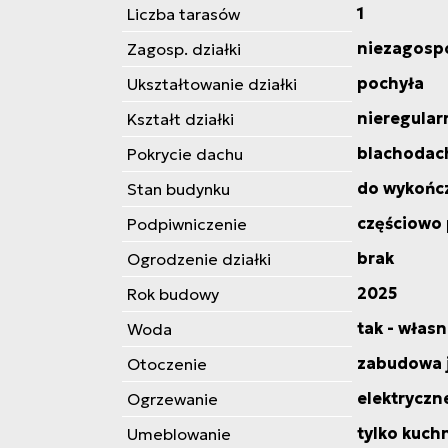
1
Liczba tarasów
niezagosp
Zagosp. działki
pochyła
Ukształtowanie działki
nieregular
Kształt działki
blachodac
Pokrycie dachu
do wykońc
Stan budynku
częściowo
Podpiwniczenie
brak
Ogrodzenie działki
2025
Rok budowy
tak - włas
Woda
zabudowa 
Otoczenie
elektryczn
Ogrzewanie
tylko kuc
Umeblowanie