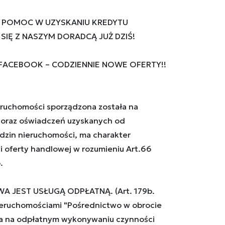
 POMOC W UZYSKANIU KREDYTU
IĘ Z NASZYM DORADCĄ JUŻ DZIŚ!
 FACEBOOK – CODZIENNIE NOWE OFERTY!!
ruchomości sporządzona została na
oraz oświadczeń uzyskanych od
ędzin nieruchomości, ma charakter
i oferty handlowej w rozumieniu Art.66
.
A JEST USŁUGĄ ODPŁATNĄ. (Art. 179b.
eruchomościami "Pośrednictwo w obrocie
a na odpłatnym wykonywaniu czynności