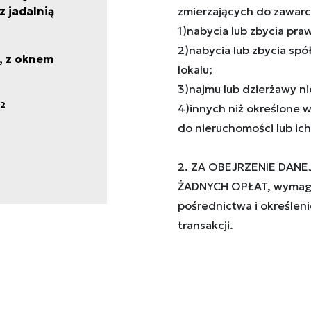
z jadalnią
zmierzających do zawarc
1)nabycia lub zbycia pr
2)nabycia lub zbycia sp
, z oknem
lokalu;
3)najmu lub dzierżawy ni
2
4)innych niż określone 
do nieruchomości lub ich 
2. ZA OBEJRZENIE DANE
ŻADNYCH OPŁAT, wymaga
pośrednictwa i określeni
transakcji.