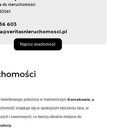
ka ds nieruchomości
: 30561
36 603
la@veritasnieruchomosci.pl
Napisz wiadomość
chomości
Koniakowie, u
a świerkowego położony w malowniczym
chomość znajduje się w spokojnym otoczeniu lasu, w
zych i rowerowych, co tworzy idealne miejsce do
natury.