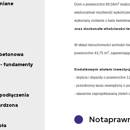
niane
2
Dom o powierzchni 69,56m
realiz
właścicielowi możliwość wykończen
wykonany zostanie z bala świerkow
oraz doskonałe właściwości te
W skład nieruchomości wchodzi ró
2
powierzchni 43,75 m
, zapewniają
 betonowa
 - fundamenty
Dodatkowym atutem inwestycji
- dojścia i dojazdy o powierzchni 
- przestronny taras zewnętrzny o p
- starannie zaprojektowaną zieleń
podłączenia
ardzona
Nota
praw
pła