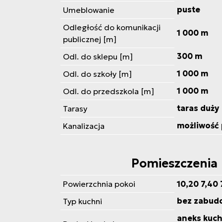
puste
Umeblowanie
Odległość do komunikacji
1 000 m
publicznej [m]
300 m
Odl. do sklepu [m]
1 000 m
Odl. do szkoły [m]
1 000 m
Odl. do przedszkola [m]
taras duży
Tarasy
możliwość 
Kanalizacja
Pomieszczenia
Powierzchnia pokoi
10,20 7,40 
bez zabud
Typ kuchni
aneks kuch