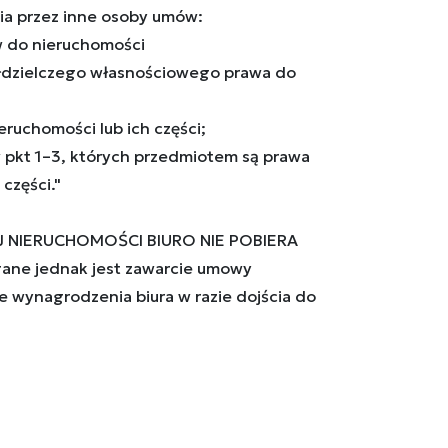
ia przez inne osoby umów:
aw do nieruchomości
ółdzielczego własnościowego prawa do
eruchomości lub ich części;
w pkt 1–3, których przedmiotem są prawa
części."
J NIERUCHOMOŚCI BIURO NIE POBIERA
ne jednak jest zawarcie umowy
e wynagrodzenia biura w razie dojścia do