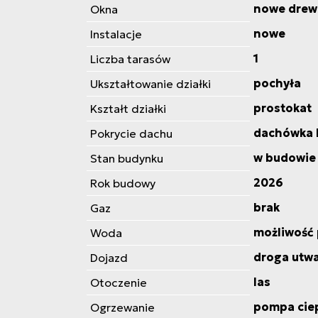
nowe drew
Okna
nowe
Instalacje
1
Liczba tarasów
pochyła
Ukształtowanie działki
prostokat
Kształt działki
dachówka
Pokrycie dachu
w budowie
Stan budynku
2026
Rok budowy
brak
Gaz
możliwość 
Woda
droga utw
Dojazd
las
Otoczenie
pompa cie
Ogrzewanie