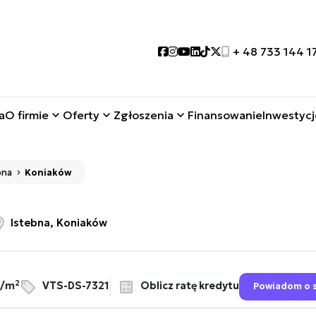
Social link
Social link
Social link
Social link
Social link
Social link
+ 48 733 144 1
a
O firmie
Oferty
Zgłoszenia
Finansowanie
Inwestycj
bna
Koniaków
Istebna, Koniaków
2
Oblicz ratę kredytu
ł/m
VTS-DS-7321
Powiadom o 