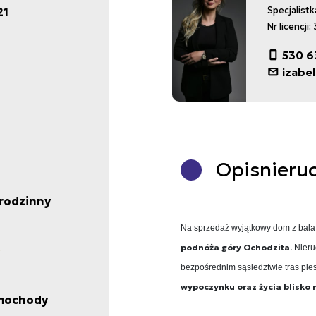
21
Specjalist
Nr licencji
530 6
izabe
Opis
nieru
rodzinny
Na sprzedaż wyjątkowy dom z bal
podnóża góry Ochodzita.
Nieru
bezpośrednim sąsiedztwie tras pies
wypoczynku oraz życia blisko 
mochody