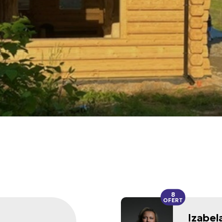
8
OFERT
Izabel