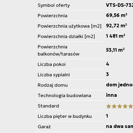
Symbol oferty
VTS-DS-73
69,56 m²
Powierzchnia
92,72 m²
Powierzchnia użytkowa [m2]
1 481 m²
Powierzchnia działki [m2]
Powierzchnia
53,11 m²
balkonów/tarasów
4
Liczba pokoi
3
Liczba sypialni
dom jedno
Rodzaj domu
inna
Technologia budowlana
Standard
1
Liczba pięter w budynku
na dwa sa
Garaż