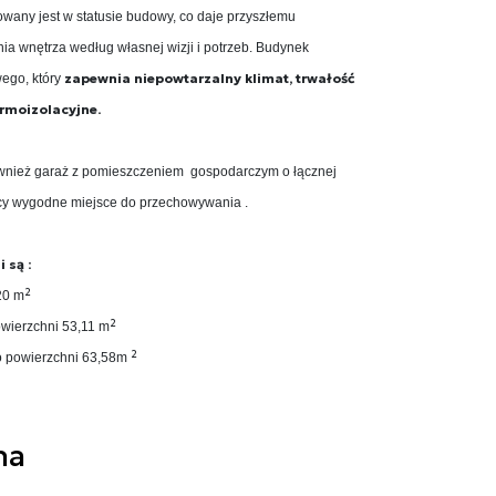
owany jest w statusie budowy, co daje przyszłemu
ia wnętrza według własnej wizji i potrzeb. Budynek
zapewnia niepowtarzalny klimat, trwałość
ego, który
rmoizolacyjne.
wnież garaż z pomieszczeniem gospodarczym o łącznej
cy wygodne miejsce do przechowywania .
 są :
2
120 m
2
owierzchni 53,11 m
2
 o powierzchni 63,58m
na