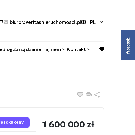
77
biuro@veritasnieruchomosci.pl
e
Blog
Zarządzanie najmem
Kontakt
favorite
Dodaj do ulubionych
Drukuj
Udostępnij
1 600 000 zł
spadku ceny