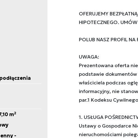
OFERUJEMY BEZPŁATNĄ
HIPOTECZNEGO. UMÓW S
POLUB NASZ PROFIL NA
UWAGA:
Prezentowana oferta nie
podstawie dokumentów 
podłączenia
właściciela podczas ogl
informacyjny, nie stanow
par.1 Kodeksu Cywilnego
2
7,10 m
1. USŁUGA POŚREDNICTW
owy
Ustawy o Gospodarce Ni
nieruchomościami poleg
enny -