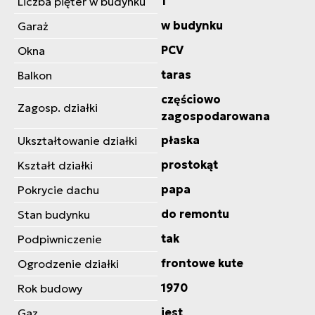
1
Liczba pięter w budynku
w budynku
Garaż
PCV
Okna
taras
Balkon
częściowo
Zagosp. działki
zagospodarowana
płaska
Ukształtowanie działki
prostokąt
Kształt działki
papa
Pokrycie dachu
do remontu
Stan budynku
tak
Podpiwniczenie
frontowe kute
Ogrodzenie działki
1970
Rok budowy
jest
Gaz