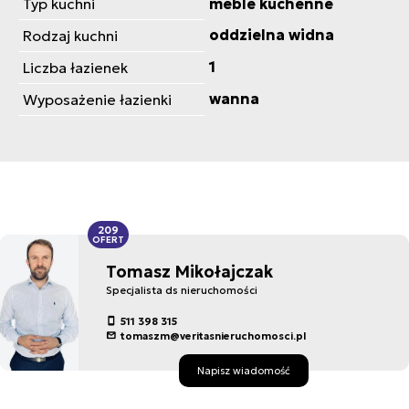
Typ kuchni
meble kuchenne
oddzielna widna
Rodzaj kuchni
1
Liczba łazienek
wanna
Wyposażenie łazienki
209
OFERT
Tomasz Mikołajczak
Specjalista ds nieruchomości
511 398 315
tomaszm@veritasnieruchomosci.pl
Napisz wiadomość