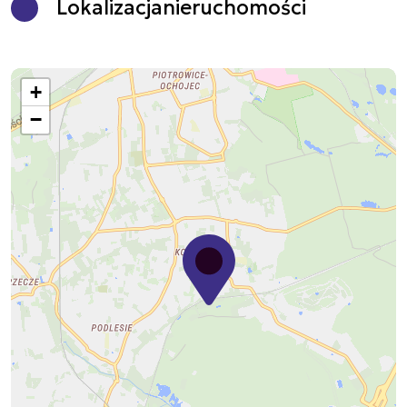
Lokalizacja
nieruchomości
+
−