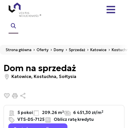
Strona główna
Oferty
Domy
Sprzedaż
Katowice
Kostuch
Dom na sprzedaż
Katowice, Kostuchna, Sołtysia
Dodaj do ulubionych
Drukuj
Udostępnij
2
5 pokoi
209.26 m²
6 451,30 zł/m
VTS-DS-7125
Oblicz ratę kredytu