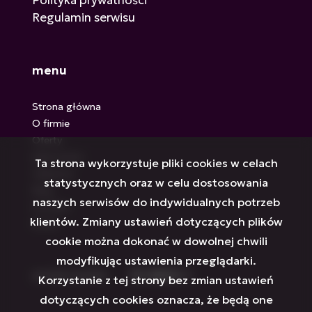
Polityka prywatności
Regulamin serwisu
menu
Strona główna
O firmie
Oferty
Zgłoszenia
Ta strona wykorzystuje pliki cookies w celach
Ulubione
statystycznych oraz w celu dostosowania
Blog
naszych serwisów do indywidualnych potrzeb
Kontakt
klientów. Zmiany ustawień dotyczących plików
Rodo
cookie można dokonać w dowolnej chwili
modyfikując ustawienia przeglądarki.
social media
Facebook
Facebook
Facebook
Facebook
Facebook
Facebook
Korzystanie z tej strony bez zmian ustawień
dotyczących cookies oznacza, że będą one