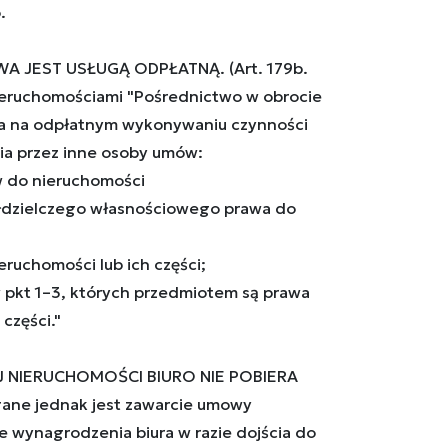
.
A JEST USŁUGĄ ODPŁATNĄ. (Art. 179b.
eruchomościami "Pośrednictwo w obrocie
a na odpłatnym wykonywaniu czynności
ia przez inne osoby umów:
aw do nieruchomości
ółdzielczego własnościowego prawa do
eruchomości lub ich części;
w pkt 1–3, których przedmiotem są prawa
części."
J NIERUCHOMOŚCI BIURO NIE POBIERA
ne jednak jest zawarcie umowy
e wynagrodzenia biura w razie dojścia do