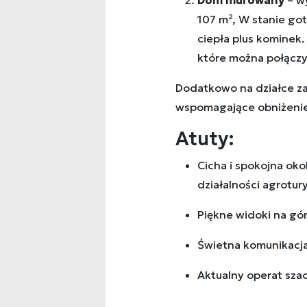
Dom murowany
– w
107 m², W stanie g
ciepła plus kominek
które można połączy
Dodatkowo na działce z
wspomagające obniżenie 
Atuty:
Cicha i spokojna oko
działalności agrotur
Piękne widoki na gór
Świetna komunikacja 
Aktualny operat sza