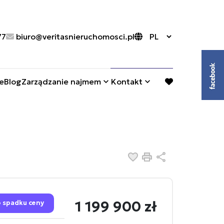
77
biuro@veritasnieruchomosci.pl
e
Blog
Zarządzanie najmem
Kontakt
favorite
Dodaj do ulubionych
Drukuj
Udostępnij
1 199 900 zł
 spadku ceny