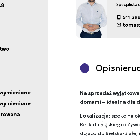
48
Specjalista 
511 39
tomas
two
Opis
nieru
 wymienione
Na sprzedaż wyjątkow
domami – idealna dla 
 wymienione
arowana
Lokalizacja:
spokojna ok
Beskidu Śląskiego i Żywie
dojazd do Bielska-Białej 