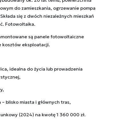
ybudowany ok. 20 lat temu, powierzchnia
otowym do zamieszkania, ogrzewanie pompa
. Składa się z dwóch niezależnych mieszkań
ć. Fotowoltaika.
amontowane są panele fotowoltaiczne
kosztów eksploatacji.
lica, idealna do życia lub prowadzenia
ystycznej,
y,
– blisko miasta i głównych tras,
cunkowy (2024) na kwotę 1 360 000 zł.