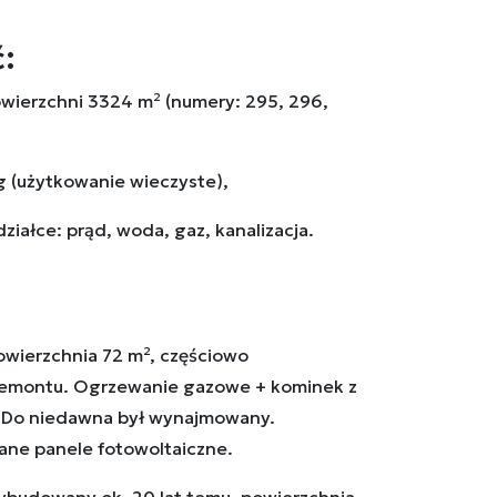
:
powierzchni 3324 m² (numery: 295, 296,
 (użytkowanie wieczyste),
ziałce: prąd, woda, gaz, kanalizacja.
owierzchnia 72 m², częściowo
remontu. Ogrzewanie gazowe + kominek z
Do niedawna był wynajmowany.
ane panele fotowoltaiczne.