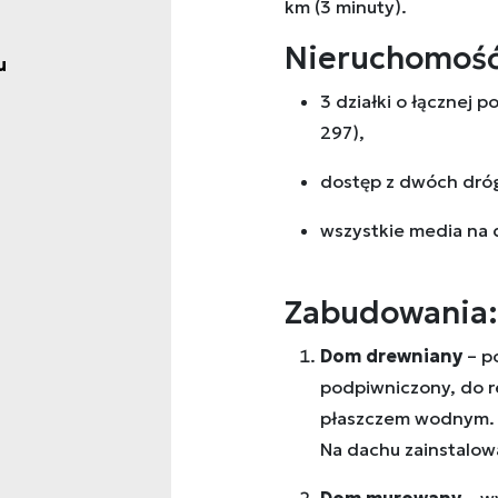
km (3 minuty).
Nieruchomość
u
3 działki o łącznej 
297),
dostęp z dwóch dróg
wszystkie media na d
Zabudowania:
Dom drewniany
– p
podpiwniczony, do 
płaszczem wodnym. 
Na dachu zainstalow