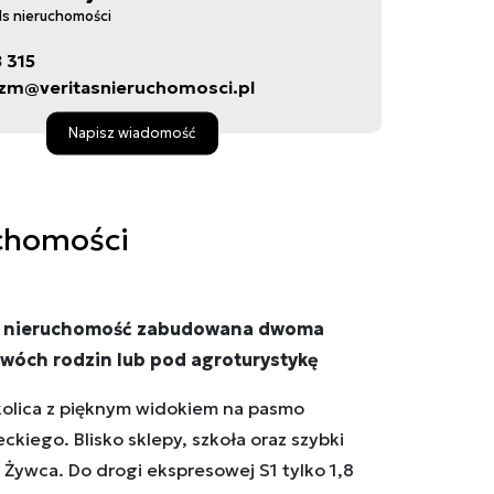
ds nieruchomości
8 315
zm@veritasnieruchomosci.pl
Napisz wiadomość
chomości
a nieruchomość zabudowana dwoma
dwóch rodzin lub pod agroturystykę
olica z pięknym widokiem na pasmo
ckiego. Blisko sklepy, szkoła oraz szybki
i Żywca. Do drogi ekspresowej S1 tylko 1,8