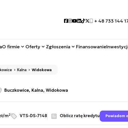
Social link
Social link
Social link
Social link
Social link
Social link
+ 48 733 144 1
a
O firmie
Oferty
Zgłoszenia
Finansowanie
Inwestycj
kowice
Kalna
Widokowa
Buczkowice, Kalna, Widokowa
2
Oblicz ratę kredytu
zł/m
VTS-DS-7148
Powiadom o