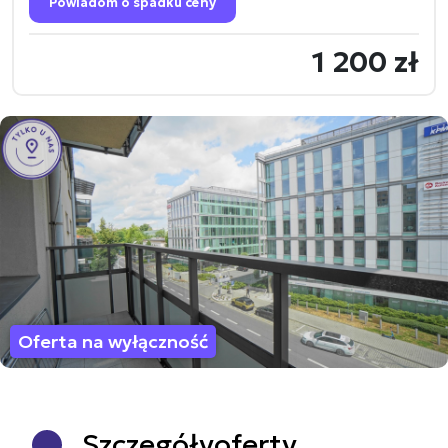
Powiadom o spadku ceny
1 200 zł
Oferta na wyłączność
Szczegóły
oferty