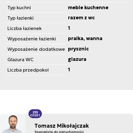
Typ kuchni
meble kuchenne
razem z wc
Typ łazienki
1
Liczba łazienek
pralka, wanna
Wyposażenie łazienki
prysznic
Wyposażenie dodatkowe
glazura
Glazura WC
1
Liczba przedpokoi
255
OFERT
Tomasz Mikołajczak
Specjalista ds nieruchomości