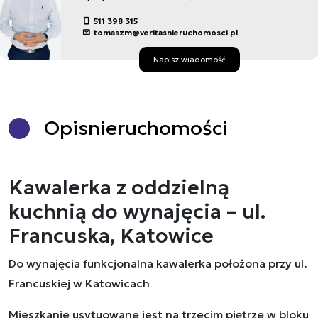
511 398 315
tomaszm@veritasnieruchomosci.pl
Napisz wiadomość
Opis
nieruchomości
Kawalerka z oddzielną
kuchnią do wynajęcia – ul.
Francuska, Katowice
Do wynajęcia funkcjonalna kawalerka położona przy ul.
Francuskiej w Katowicach
Mieszkanie usytuowane jest na trzecim piętrze w bloku