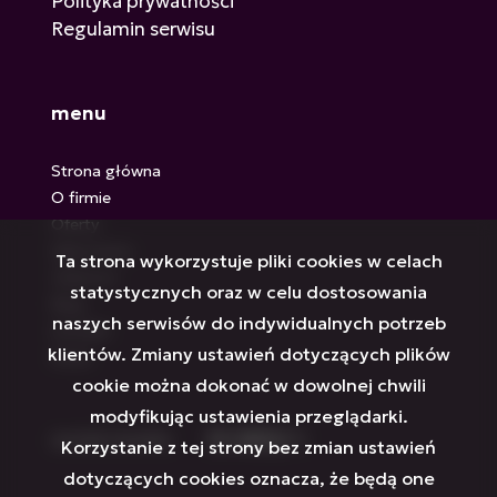
Polityka prywatności
Regulamin serwisu
menu
Strona główna
O firmie
Oferty
Zgłoszenia
Ta strona wykorzystuje pliki cookies w celach
Ulubione
statystycznych oraz w celu dostosowania
Blog
naszych serwisów do indywidualnych potrzeb
Kontakt
klientów. Zmiany ustawień dotyczących plików
Rodo
cookie można dokonać w dowolnej chwili
modyfikując ustawienia przeglądarki.
social media
Facebook
Facebook
Facebook
Facebook
Facebook
Facebook
Korzystanie z tej strony bez zmian ustawień
dotyczących cookies oznacza, że będą one