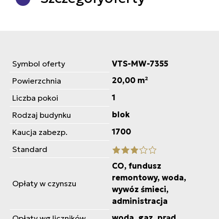
Symbol oferty
VTS-MW-7355
20,00 m²
Powierzchnia
1
Liczba pokoi
blok
Rodzaj budynku
1700
Kaucja zabezp.
Standard
CO, fundusz
remontowy, woda,
Opłaty w czynszu
wywóz śmieci,
administracja
woda, gaz, prąd
Opłaty wg liczników