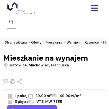
Strona główna
Oferty
Mieszkania
Wynajem
Katowice
Muc
Mieszkanie na wynajem
Katowice, Muchowiec, Francuska
Dodaj do ulubionych
Drukuj
Udostępnij
2
1 pokoj
20.00 m²
60,00 zł/m
3 piętro
VTS-MW-7355