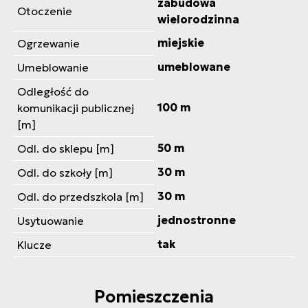
zabudowa
Otoczenie
wielorodzinna
miejskie
Ogrzewanie
umeblowane
Umeblowanie
Odległość do
100 m
komunikacji publicznej
[m]
50 m
Odl. do sklepu [m]
30 m
Odl. do szkoły [m]
30 m
Odl. do przedszkola [m]
jednostronne
Usytuowanie
tak
Klucze
Pomieszczenia