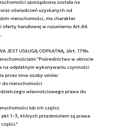
ruchomości sporządzona została na
oraz oświadczeń uzyskanych od
ędzin nieruchomości, ma charakter
i oferty handlowej w rozumieniu Art.66
.
A JEST USŁUGĄ ODPŁATNĄ. (Art. 179b.
eruchomościami "Pośrednictwo w obrocie
a na odpłatnym wykonywaniu czynności
ia przez inne osoby umów:
aw do nieruchomości
ółdzielczego własnościowego prawa do
eruchomości lub ich części;
w pkt 1–3, których przedmiotem są prawa
części."