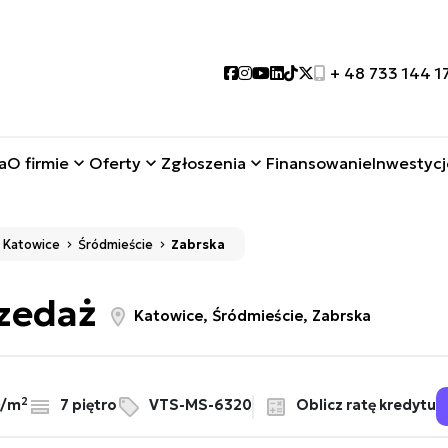
Social link
Social link
Social link
Social link
Social link
Social link
+ 48 733 144 1
a
O firmie
Oferty
Zgłoszenia
Finansowanie
Inwestycj
Katowice
Śródmieście
Zabrska
rzedaż
Katowice, Śródmieście, Zabrska
2
Oblicz ratę kredytu
ł/m
7 piętro
VTS-MS-6320