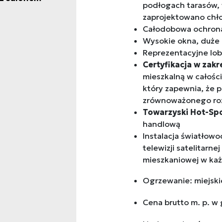
podłogach tarasów, 
zaprojektowano chł
Całodobowa ochron
Wysokie okna, duże 
Reprezentacyjne lo
Certyfikacja w zak
mieszkalną w całośc
który zapewnia, że p
zrównoważonego ro
Towarzyski Hot-Sp
handlową
Instalacja światłowod
telewizji satelitarn
mieszkaniowej w ka
Ogrzewanie: miejski
Cena brutto m. p. w