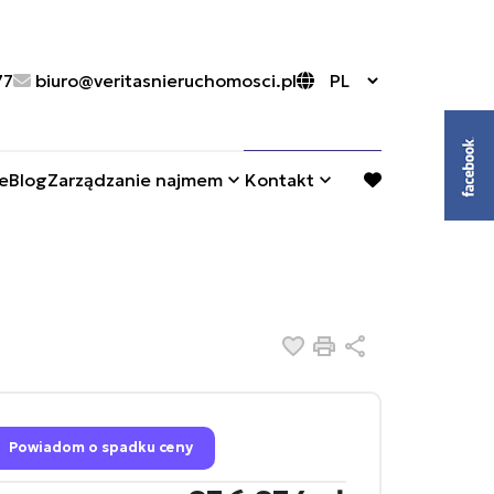
77
biuro@veritasnieruchomosci.pl
e
Blog
Zarządzanie najmem
Kontakt
favorite
Dodaj do ulubionych
Drukuj
Udostępnij
Powiadom o spadku ceny