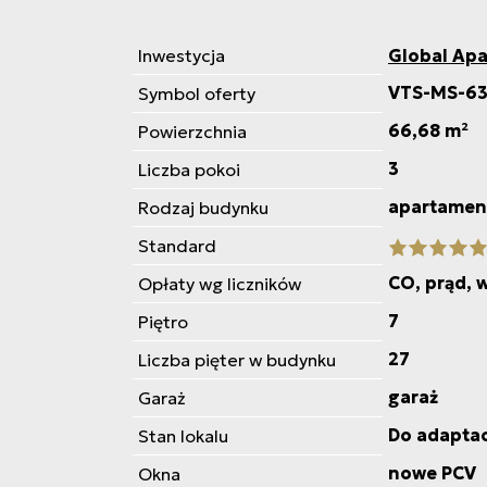
Inwestycja
Global Ap
VTS-MS-6
Symbol oferty
66,68 m²
Powierzchnia
3
Liczba pokoi
apartamen
Rodzaj budynku
Standard
CO, prąd, 
Opłaty wg liczników
7
Piętro
27
Liczba pięter w budynku
garaż
Garaż
Do adaptac
Stan lokalu
nowe PCV
Okna