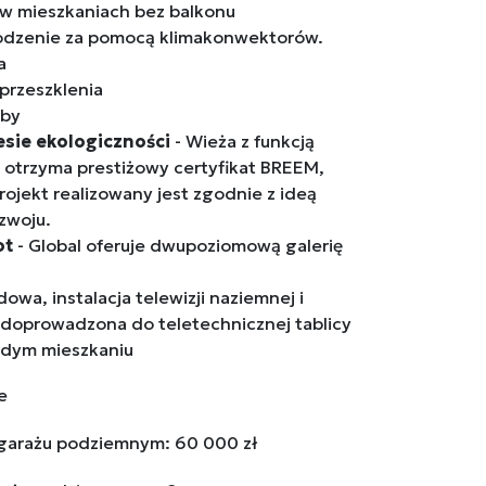
w mieszkaniach bez balkonu
odzenie za pomocą klimakonwektorów.
a
przeszklenia
bby
resie ekologiczności
- Wieża z funkcją
i otrzyma prestiżowy certyfikat BREEM,
rojekt realizowany jest zgodnie z ideą
zwoju.
ot
- Global oferuje dwupoziomową galerię
owa, instalacja telewizji naziemnej i
ej doprowadzona do teletechnicznej tablicy
żdym mieszkaniu
e
 garażu podziemnym: 60 000 zł