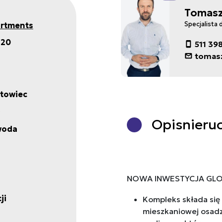
Tomasz
artments
Specjalista 
320
511 39
tomas
towiec
Opis
nieru
woda
NOWA INWESTYCJA GLO
ji
Kompleks składa się
mieszkaniowej osad