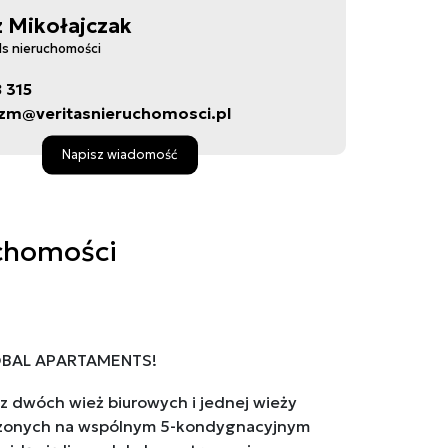
 Mikołajczak
ds nieruchomości
8 315
zm@veritasnieruchomosci.pl
Napisz wiadomość
chomości
BAL APARTAMENTS!
 z dwóch wież biurowych i jednej wieży
zonych na wspólnym 5-kondygnacyjnym