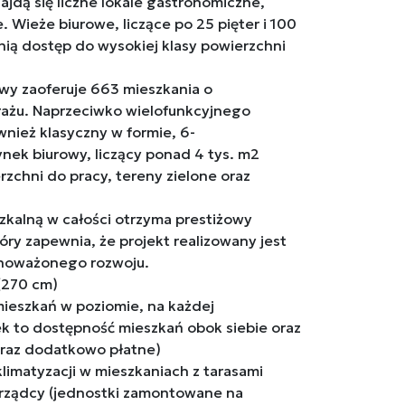
jdą się liczne lokale gastronomiczne,
 Wieże biurowe, liczące po 25 pięter i 100
ią dostęp do wysokiej klasy powierzchni
y zaoferuje 663 mieszkania o
ażu. Naprzeciwko wielofunkcyjnego
nież klasyczny w formie, 6-
ek biurowy, liczący ponad 4 tys. m2
rzchni do pracy, tereny zielone oraz
zkalną w całości otrzyma prestiżowy
óry zapewnia, że projekt realizowany jest
wnoważonego rozwoju.
(270 cm)
mieszkań w poziomie, na każdej
k to dostępność mieszkań obok siebie oraz
raz dodatkowo płatne)
limatyzacji w mieszkaniach z tarasami
ządcy (jednostki zamontowane na