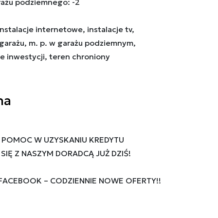
rażu podziemnego: -2
stalacje internetowe, instalacje tv,
garażu, m. p. w garażu podziemnym,
e inwestycji, teren chroniony
na
 POMOC W UZYSKANIU KREDYTU
IĘ Z NASZYM DORADCĄ JUŻ DZIŚ!
 FACEBOOK – CODZIENNIE NOWE OFERTY!!