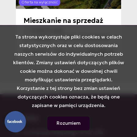
Oferta na wyłączność
Ofert
Mieszkanie na sprzedaż
M
Katowice, Ligota
Ta strona wykorzystuje pliki cookies w celach
2
2
2
/m
4 pokoje
73 m
11 425,00 zł/m
statystycznych oraz w celu dostosowania
 zł
832 883 zł
VTS-MS-7020
VTS
naszych serwisów do indywidualnych potrzeb
klientów. Zmiany ustawień dotyczących plików
cookie można dokonać w dowolnej chwili
modyfikując ustawienia przeglądarki.
Korzystanie z tej strony bez zmian ustawień
dotyczących cookies oznacza, że będą one
zapisane w pamięci urządzenia.
Katowice
Rozumiem
ul. Andrzeja Mielęckiego 10 lok. 503