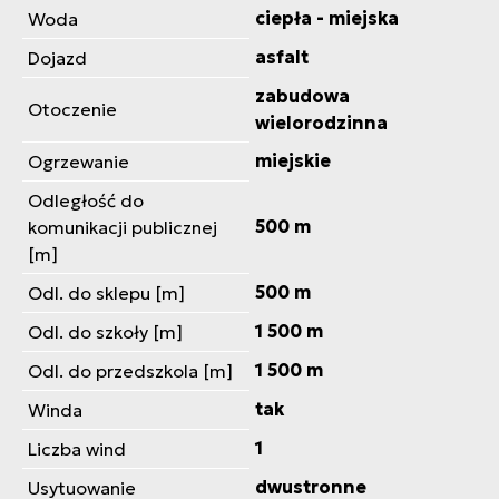
ciepła - miejska
Woda
asfalt
Dojazd
zabudowa
Otoczenie
wielorodzinna
miejskie
Ogrzewanie
Odległość do
500 m
komunikacji publicznej
[m]
500 m
Odl. do sklepu [m]
1 500 m
Odl. do szkoły [m]
1 500 m
Odl. do przedszkola [m]
tak
Winda
1
Liczba wind
dwustronne
Usytuowanie