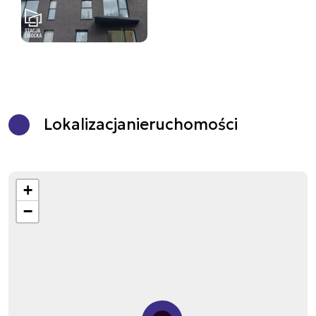
Lokalizacja
nieruchomości
+
−