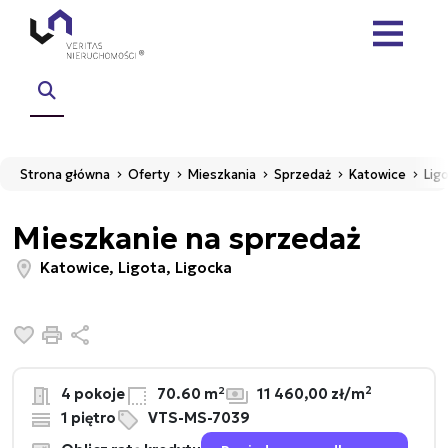
Strona główna
Oferty
Mieszkania
Sprzedaż
Katowice
Lig
Mieszkanie na sprzedaż
Katowice, Ligota, Ligocka
Dodaj do ulubionych
Drukuj
Udostępnij
2
4 pokoje
70.60 m²
11 460,00 zł/m
1 piętro
VTS-MS-7039