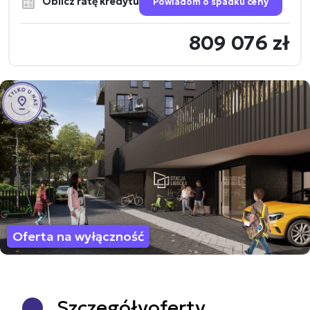
Oblicz ratę kredytu
Powiadom o spadku ceny
809 076 zł
Oferta na wyłączność
Szczegóły
oferty