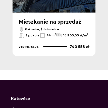
Mieszkanie na sprzedaż
M
Katowice, Śródmieście
2
2
2
/m
2 pokoje
44 m
16 900,00 zł/m
 zł
740 558 zł
VTS-MS-6306
VTS
Katowice