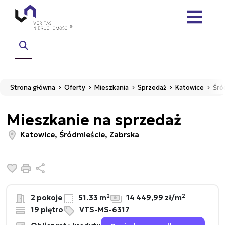
Strona główna
Oferty
Mieszkania
Sprzedaż
Katowice
Śró
Mieszkanie na sprzedaż
Katowice, Śródmieście, Zabrska
Dodaj do ulubionych
Drukuj
Udostępnij
2
2 pokoje
51.33 m²
14 449,99 zł/m
19 piętro
VTS-MS-6317