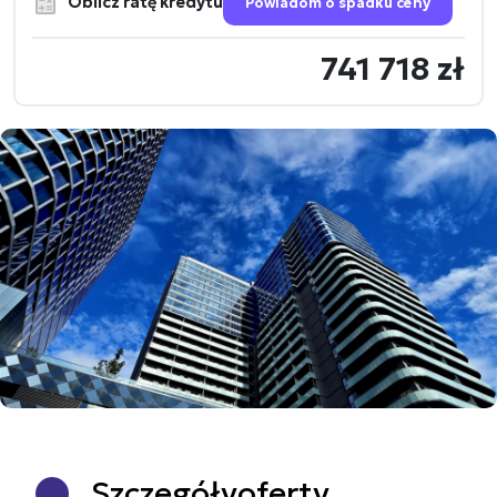
Oblicz ratę kredytu
Powiadom o spadku ceny
741 718 zł
Szczegóły
oferty