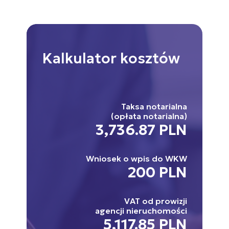
Kalkulator
kosztów
Taksa notarialna
(opłata notarialna)
3,736.87 PLN
Wniosek o wpis do WKW
200 PLN
VAT od prowizji
agencji nieruchomości
5,117.85 PLN