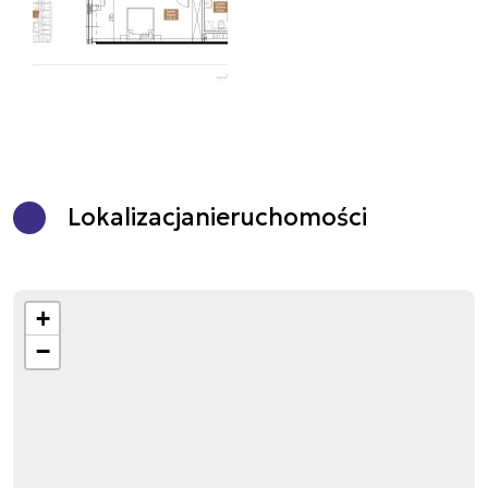
Lokalizacja
nieruchomości
+
−