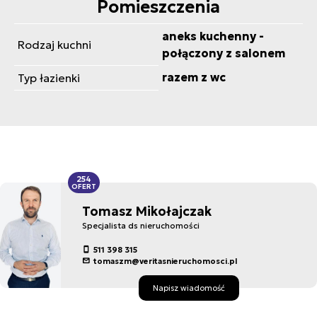
Pomieszczenia
aneks kuchenny -
Rodzaj kuchni
połączony z salonem
razem z wc
Typ łazienki
254
OFERT
Tomasz Mikołajczak
Specjalista ds nieruchomości
511 398 315
tomaszm@veritasnieruchomosci.pl
Napisz wiadomość