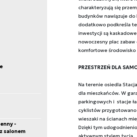
charakteryzują się przem
budynków nawiązuje do br
dodatkowo podkreśla ten 
inwestycji są kaskadowe
nowoczesny plac zabaw dl
komfortowe środowisko 
e
PRZESTRZEŃ DLA SA
Na terenie osiedla Stacj
dla mieszkańców. W gara
parkingowych i stacje 
cyklistów przygotowano 
wieszaki na ścianach mie
enny -
Dzięki tym udogodnienio
 z salonem
aktywnym stylem życia.