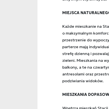
MIEJSCA NATURALNE
Każde mieszkanie na Sta
o maksymalnym komforci
przestrzenie do wypoczy
parterze mają indywidual
strefę dzienną i pozwal
zieleni. Mieszkania na 
balkony, a te na czwart
antresolami oraz przest
podziwiania widoków.
MIESZKANIA DOPASOWA
Wnętrza mieszkań Stacji