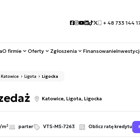
Social link
Social link
Social link
Social link
Social link
Social link
+ 48 733 144 1
a
O firmie
Oferty
Zgłoszenia
Finansowanie
Inwestycj
Katowice
Ligota
Ligocka
rzedaż
Katowice, Ligota, Ligocka
2
Oblicz ratę kredytu
ł/m
parter
VTS-MS-7263