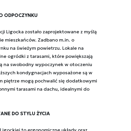
GO ODPOCZYNKU
cji Ligocka zostało zaprojektowane z myślą
e mieszkańców. Zadbano m.in. o
nku na świeżym powietrzu. Lokale na
ne ogródki z tarasami, które powiększają
ają na swobodny wypoczynek w otoczeniu
wyższych kondygnacjach wyposażone są w
ym piętrze mogą pochwalić się dodatkowymi
ronnymi tarasami na dachu, idealnymi do
NE DO STYLU ŻYCIA
 Ligockiej to ergonomiczne układy oraz