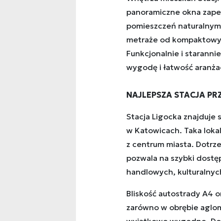
panoramiczne okna zape
pomieszczeń naturalnym
metraże od kompaktowy
Funkcjonalnie i staranni
wygodę i łatwość aranżacji
NAJLEPSZA STACJA P
Stacja Ligocka znajduje się
w Katowicach. Taka loka
z centrum miasta. Dotrz
pozwala na szybki dostę
handlowych, kulturalnyc
Bliskość autostrady A4 o
zarówno w obrębie aglomer