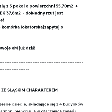
się z 3 pokoi o powierzchni 55,70m2 +
 37,8m2 - dokładny rzut jest
e!
 komórka lokatorska(zapytaj o
swoje eM już dziś!
------------------------------------------------
-----------------
 ZE ŚLĄSKIM CHARAKTEREM
zesne osiedle, składające się z 4 budynków
armonijnie wpisują w otaczającą zieleń i