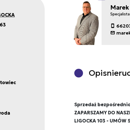
Marek
IGOCKA
Specjalist
63
6620
marek
Opis
nieru
towiec
Sprzedaż bezpośrednio
ZAPARSZAMY DO NASZE
woda
LIGOCKA 103 - UMÓW S