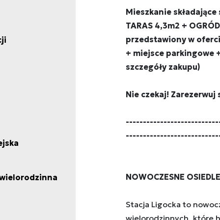
Mieszkanie składające 
TARAS 4,3m2 + OGRÓDEK
przedstawiony w oferci
ji
+ miejsce parkingowe +
szczegóły zakupu)
Nie czekaj! Zarezerwuj 
---------------------------
---------------------------
ejska
NOWOCZESNE OSIEDLE
wielorodzinna
Stacja Ligocka to nowoc
wielorodzinnych, które h