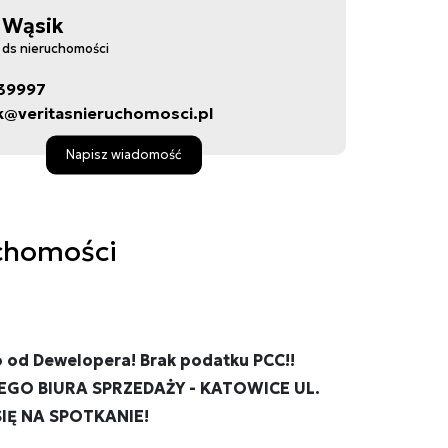
 Wąsik
a ds nieruchomości
39997
@veritasnieruchomosci.pl
Napisz wiadomość
chomości
 od Dewelopera! Brak podatku PCC!!
GO BIURA SPRZEDAŻY - KATOWICE UL.
IĘ NA SPOTKANIE!