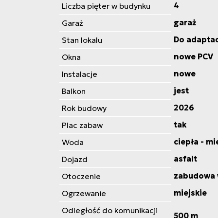
4
Liczba pięter w budynku
garaż
Garaż
Do adaptac
Stan lokalu
nowe PCV
Okna
nowe
Instalacje
jest
Balkon
2026
Rok budowy
tak
Plac zabaw
ciepła - mi
Woda
asfalt
Dojazd
zabudowa 
Otoczenie
miejskie
Ogrzewanie
Odległość do komunikacji
500 m