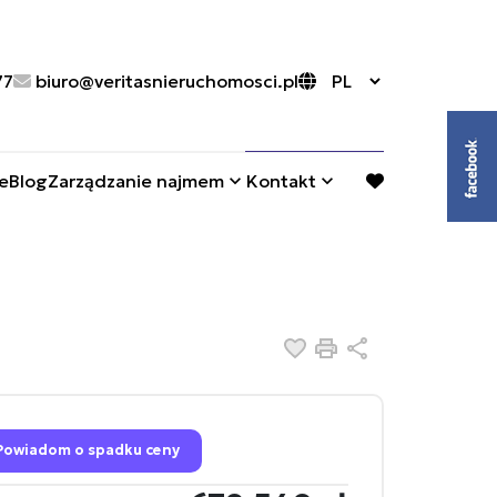
77
biuro@veritasnieruchomosci.pl
e
Blog
Zarządzanie najmem
Kontakt
favorite
Dodaj do ulubionych
Drukuj
Udostępnij
Powiadom o spadku ceny