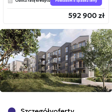
Oblicz ratę kredytu
Powiadom o spadku ceny
592 900 zł
Szczegóły
oferty