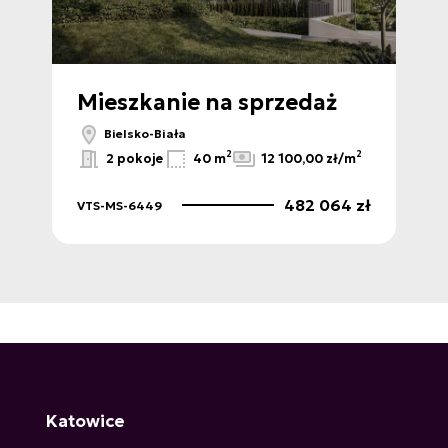
Mieszkanie na sprzedaż
M
Bielsko-Biała
2
2
2
m
2 pokoje
40 m
12 100,00 zł/m
 zł
482 064 zł
VTS-MS-6449
VTS
Katowice