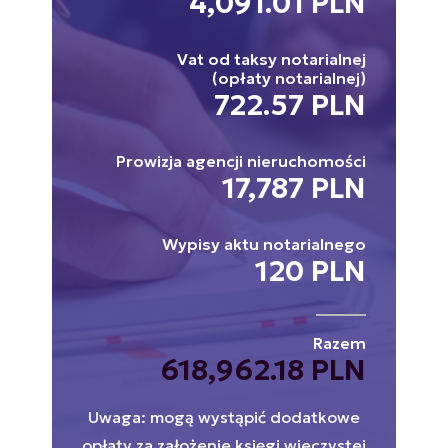
4,091.01 PLN
Vat od taksy notarialnej
(opłaty notarialnej)
722.57 PLN
Prowizja agencji nieruchomości
17,787 PLN
Wypisy aktu notarialnego
120 PLN
Razem
618,962.18 PLN
Uwaga: mogą wystąpić dodatkowe
opłaty za założenie księgi wieczystej