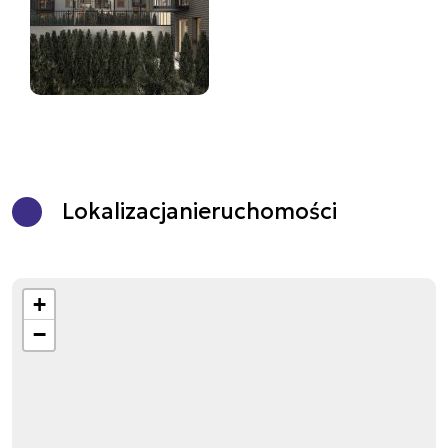
Lokalizacja
nieruchomości
+
−