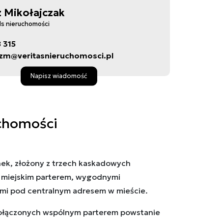
 Mikołajczak
ds nieruchomości
8 315
zm@veritasnieruchomosci.pl
Napisz wiadomość
chomości
k, złożony z trzech kaskadowych
 miejskim parterem, wygodnymi
ami pod centralnym adresem w mieście.
ołączonych wspólnym parterem powstanie