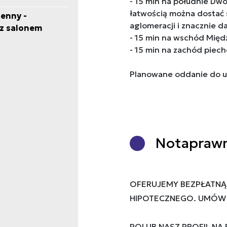
- 15 min na południe Dwo
łatwością można dostać s
enny -
aglomeracji i znacznie 
 z salonem
- 15 min na wschód Mię
- 15 min na zachód piec
Planowane oddanie do uż
Nota
praw
OFERUJEMY BEZPŁATNĄ
HIPOTECZNEGO. UMÓW S
POLUB NASZ PROFIL NA