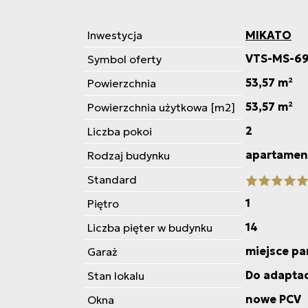
Inwestycja
MIKATO
VTS-MS-6
Symbol oferty
53,57 m²
Powierzchnia
53,57 m²
Powierzchnia użytkowa [m2]
2
Liczba pokoi
apartamen
Rodzaj budynku
Standard
1
Piętro
14
Liczba pięter w budynku
miejsce p
Garaż
Do adaptac
Stan lokalu
nowe PCV
Okna