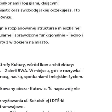
balkonami i loggiami, dającymi
asto oraz swobodę jakiej oczekujesz. I to
 Rynku.
nie rozplanowanej strukturze mieszkalnej
larne i sprawdzone funkcjonalnie – jedno i
y z widokiem na miasto.
trefy Kultury, wśród ikon architektury:
i Galerii BWA. W miejscu, gdzie rozrywka i
racą, nauką, spotkaniami i miejskim życiem.
nikowany obszar Katowic. Tu naprawdę nie
krzyżowaniu ul. Sokolskiej i DTŚ-ki
 tramwajowe.