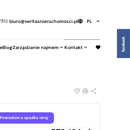
77
biuro@veritasnieruchomosci.pl
e
Blog
Zarządzanie najmem
Kontakt
favorite
Dodaj do ulubionych
Drukuj
Udostępnij
Powiadom o spadku ceny