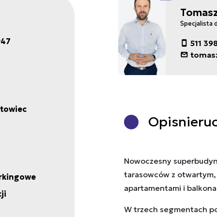
Tomasz
Specjalista 
947
511 39
tomas
towiec
Opis
nieru
Nowoczesny superbudyne
tarasowców z otwartym,
arkingowe
apartamentami i balkon
ji
W trzech segmentach p