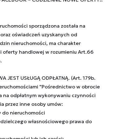
ruchomości sporządzona została na
oraz oświadczeń uzyskanych od
ędzin nieruchomości, ma charakter
i oferty handlowej w rozumieniu Art.66
.
A JEST USŁUGĄ ODPŁATNĄ. (Art. 179b.
eruchomościami "Pośrednictwo w obrocie
a na odpłatnym wykonywaniu czynności
ia przez inne osoby umów:
aw do nieruchomości
ółdzielczego własnościowego prawa do
eruchomości lub ich części;