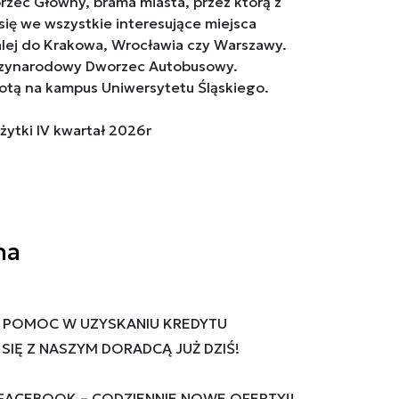
rzec Główny, brama miasta, przez którą z
ię we wszystkie interesujące miejsca
dalej do Krakowa, Wrocławia czy Warszawy.
dzynarodowy Dworzec Autobusowy.
hotą na kampus Uniwersytetu Śląskiego.
ytki IV kwartał 2026r
na
 POMOC W UZYSKANIU KREDYTU
IĘ Z NASZYM DORADCĄ JUŻ DZIŚ!
 FACEBOOK – CODZIENNIE NOWE OFERTY!!