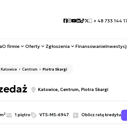
Social link
Social link
Social link
Social link
Social link
Social link
+ 48 733 144 1
a
O firmie
Oferty
Zgłoszenia
Finansowanie
Inwestycj
Katowice
Centrum
Piotra Skargi
rzedaż
Katowice, Centrum, Piotra Skargi
2
Oblicz ratę kredytu
/m
1 piętro
VTS-MS-6947