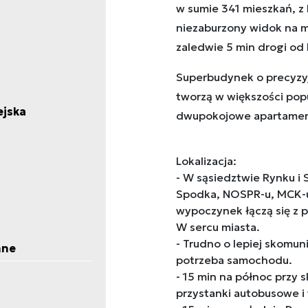
w sumie 341 mieszkań, z 
niezaburzony widok na mi
zaledwie 5 min drogi od
Superbudynek o precyzyj
tworzą w większości popu
ejska
dwupokojowe apartament
Lokalizacja:
- W sąsiedztwie Rynku i S
Spodka, NOSPR-u, MCK-u 
wypoczynek łączą się z p
W sercu miasta.
- Trudno o lepiej skomu
nne
potrzeba samochodu.
- 15 min na północ przy s
przystanki autobusowe i