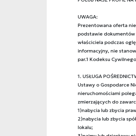
UWAGA:
Prezentowana oferta nie
podstawie dokumentów 
właściciela podczas ogl
informacyjny, nie stanow
par.1 Kodeksu Cywilnego
1. USŁUGA POŚREDNICTW
Ustawy o Gospodarce Ni
nieruchomościami poleg
zmierzających do zawarc
1)nabycia lub zbycia pr
2)nabycia lub zbycia sp
lokalu;
3)najmu lub dzierżawy ni