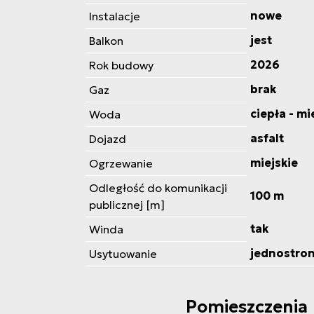
nowe
Instalacje
jest
Balkon
2026
Rok budowy
brak
Gaz
ciepła - mi
Woda
asfalt
Dojazd
miejskie
Ogrzewanie
Odległość do komunikacji
100 m
publicznej [m]
tak
Winda
jednostro
Usytuowanie
Pomieszczenia