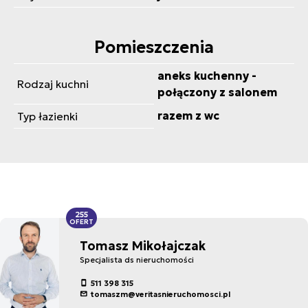
Pomieszczenia
aneks kuchenny -
Rodzaj kuchni
połączony z salonem
razem z wc
Typ łazienki
255
OFERT
Tomasz Mikołajczak
Specjalista ds nieruchomości
511 398 315
tomaszm@veritasnieruchomosci.pl