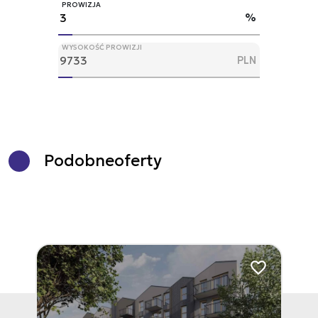
PROWIZJA
%
WYSOKOŚĆ PROWIZJI
PLN
Podobne
oferty
Dodaj do ulubionych
Dodaj do ulubi