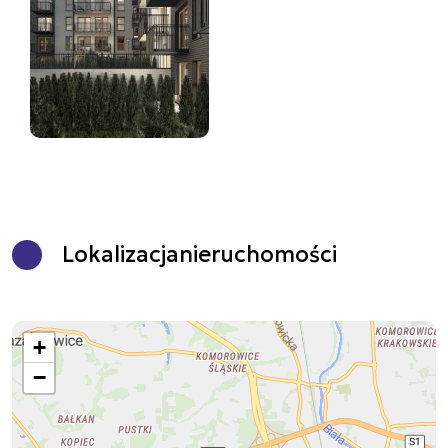
Lokalizacja
nieruchomości
+
−