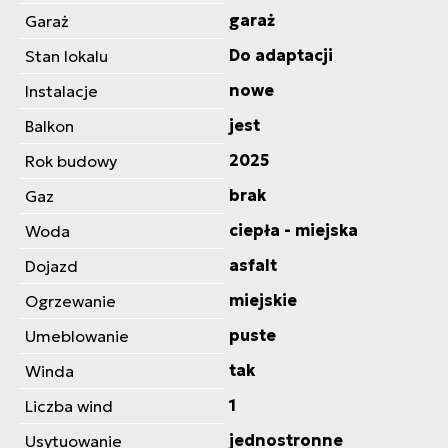
garaż
Garaż
Do adaptacji
Stan lokalu
nowe
Instalacje
jest
Balkon
2025
Rok budowy
brak
Gaz
ciepła - miejska
Woda
asfalt
Dojazd
miejskie
Ogrzewanie
puste
Umeblowanie
tak
Winda
1
Liczba wind
jednostronne
Usytuowanie