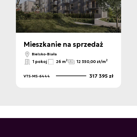
Nowa 
Mieszkanie na sprzedaż
M
Bielsko-Biała
2
2
1 pokoj
26 m
12 350,00 zł/m
 zł
317 395 zł
VTS-MS-6444
VTS