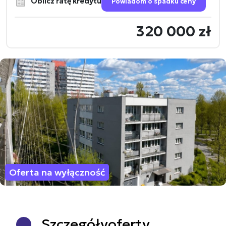
Oblicz ratę kredytu
Powiadom o spadku ceny
320 000 zł
Oferta na wyłączność
Szczegóły
oferty