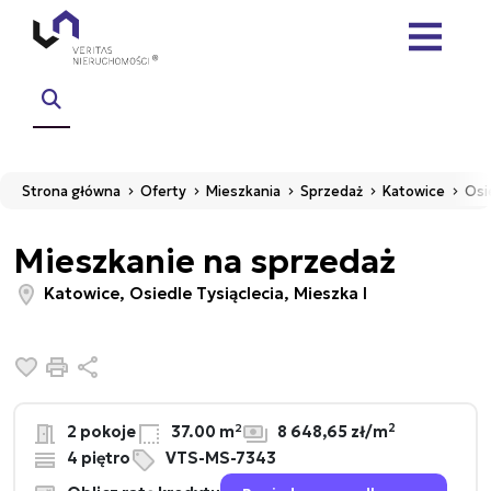
Strona główna
Oferty
Mieszkania
Sprzedaż
Katowice
Osi
Mieszkanie na sprzedaż
Katowice, Osiedle Tysiąclecia, Mieszka I
Dodaj do ulubionych
Drukuj
Udostępnij
2
2 pokoje
37.00 m²
8 648,65 zł/m
4 piętro
VTS-MS-7343