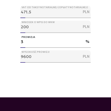
VAT OD TAKSY NOTARIALNEJ (OPŁATY NOTARIALNEJ)
PLN
WNIOSEK O WPIS DO WKW
PLN
PROWIZJA
%
WYSOKOŚĆ PROWIZJI
PLN