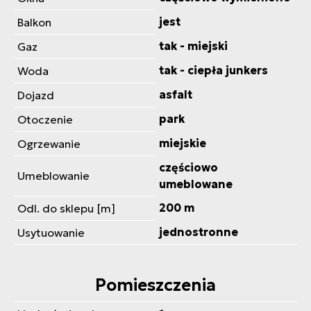
jest
Balkon
tak - miejski
Gaz
tak - ciepła junkers
Woda
asfalt
Dojazd
park
Otoczenie
miejskie
Ogrzewanie
częściowo
Umeblowanie
umeblowane
200 m
Odl. do sklepu [m]
jednostronne
Usytuowanie
Pomieszczenia