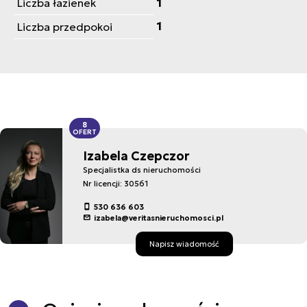
Liczba łazienek
1
1
Liczba przedpokoi
8
OFERT
Izabela Czepczor
Specjalistka ds nieruchomości
Nr licencji: 30561
530 636 603
izabela@veritasnieruchomosci.pl
Napisz wiadomość