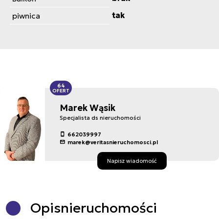
tak
piwnica
64
OFERT
Marek Wąsik
Specjalista ds nieruchomości
662039997
marek@veritasnieruchomosci.pl
Napisz wiadomość
Opis
nieruchomości