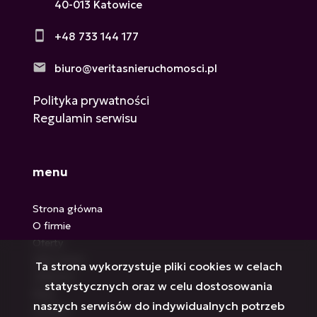
40-013 Katowice
+48 733 144 177
biuro@veritasnieruchomosci.pl
Polityka prywatności
Regulamin serwisu
menu
Strona główna
O firmie
Oferty
Zgłoszenia
Ta strona wykorzystuje pliki cookies w celach
Ulubione
statystycznych oraz w celu dostosowania
Blog
naszych serwisów do indywidualnych potrzeb
Kontakt