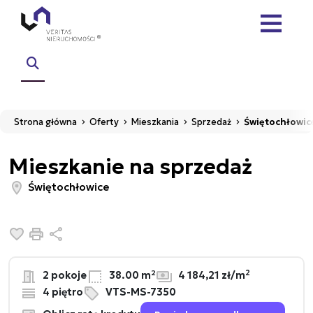
Strona główna
Oferty
Mieszkania
Sprzedaż
Świętochłowic
Mieszkanie na sprzedaż
Świętochłowice
Dodaj do ulubionych
Drukuj
Udostępnij
2
2 pokoje
38.00 m²
4 184,21 zł/m
4 piętro
VTS-MS-7350