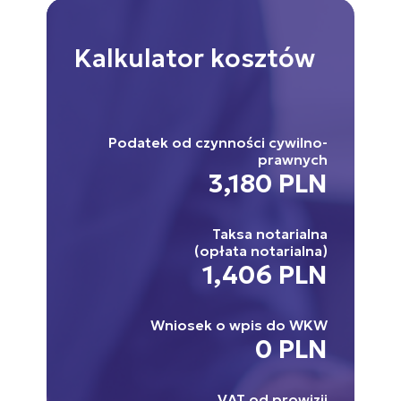
Kalkulator
kosztów
Podatek od czynności cywilno-
prawnych
3,180 PLN
Taksa notarialna
(opłata notarialna)
1,406 PLN
Wniosek o wpis do WKW
0 PLN
VAT od prowizji