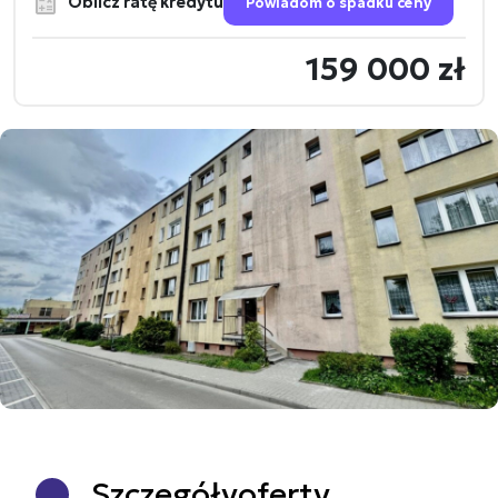
Oblicz ratę kredytu
Powiadom o spadku ceny
159 000 zł
Szczegóły
oferty