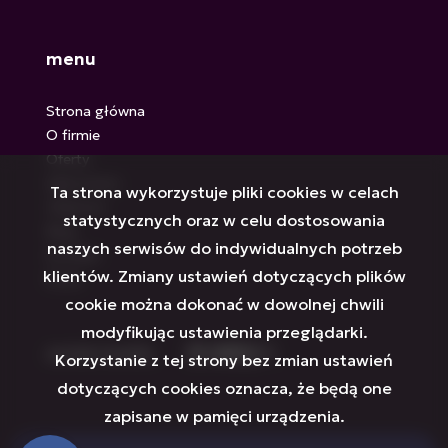
menu
Strona główna
O firmie
Oferty
Zgłoszenia
Ta strona wykorzystuje pliki cookies w celach
Ulubione
statystycznych oraz w celu dostosowania
Blog
naszych serwisów do indywidualnych potrzeb
Kontakt
klientów. Zmiany ustawień dotyczących plików
Rodo
cookie można dokonać w dowolnej chwili
modyfikując ustawienia przeglądarki.
social media
Facebook
Facebook
Facebook
Facebook
Facebook
Facebook
Korzystanie z tej strony bez zmian ustawień
dotyczących cookies oznacza, że będą one
zapisane w pamięci urządzenia.