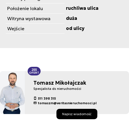
ruchliwa ulica
Położenie lokalu
duża
Witryna wystawowa
od ulicy
Wejście
255
OFERT
Tomasz Mikołajczak
Specjalista ds nieruchomości
511 398 315
tomaszm@veritasnieruchomosci.pl
Napisz wiadomość