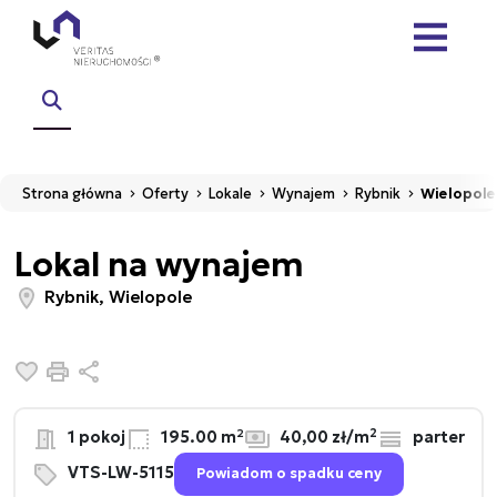
Strona główna
Oferty
Lokale
Wynajem
Rybnik
Wielopole
Lokal na wynajem
Rybnik, Wielopole
Dodaj do ulubionych
Drukuj
Udostępnij
2
1 pokoj
195.00 m²
40,00 zł/m
parter
VTS-LW-5115
Powiadom o spadku ceny