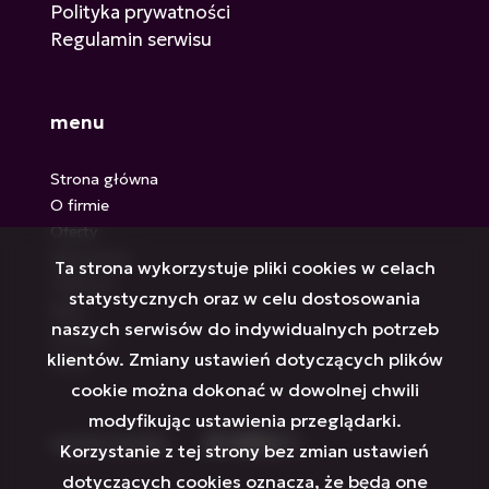
Polityka prywatności
Regulamin serwisu
menu
Strona główna
O firmie
Oferty
Zgłoszenia
Ta strona wykorzystuje pliki cookies w celach
Ulubione
statystycznych oraz w celu dostosowania
Blog
naszych serwisów do indywidualnych potrzeb
Kontakt
klientów. Zmiany ustawień dotyczących plików
Rodo
cookie można dokonać w dowolnej chwili
modyfikując ustawienia przeglądarki.
social media
Facebook
Facebook
Facebook
Facebook
Facebook
Facebook
Korzystanie z tej strony bez zmian ustawień
dotyczących cookies oznacza, że będą one