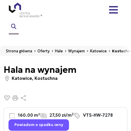
Strona główna
Oferty
Hale
Wynajem
Katowice
Kostuchn
Hala na wynajem
Katowice, Kostuchna
Dodaj do ulubionych
Drukuj
Udostępnij
2
160.00 m²
27,50 zł/m
VTS-HW-7278
Powiadom o spadku ceny