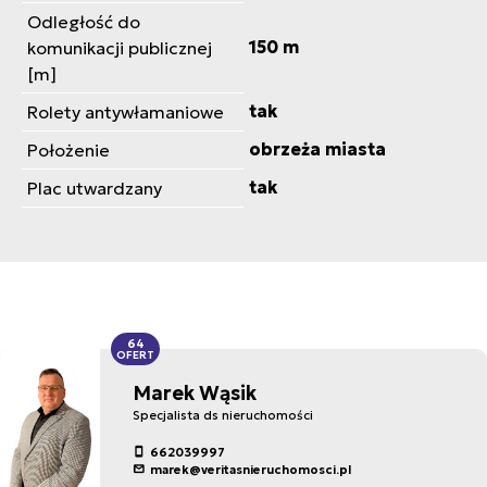
Odległość do
150 m
komunikacji publicznej
[m]
tak
Rolety antywłamaniowe
obrzeża miasta
Położenie
tak
Plac utwardzany
64
OFERT
Marek Wąsik
Specjalista ds nieruchomości
662039997
marek@veritasnieruchomosci.pl