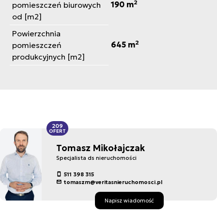
2
190 m
pomieszczeń biurowych
od [m2]
Powierzchnia
2
645 m
pomieszczeń
produkcyjnych [m2]
209
OFERT
Tomasz Mikołajczak
Specjalista ds nieruchomości
511 398 315
tomaszm@veritasnieruchomosci.pl
Napisz wiadomość