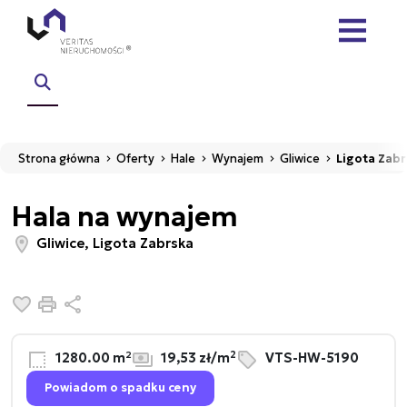
Strona główna
Oferty
Hale
Wynajem
Gliwice
Ligota Zab
Hala na wynajem
Gliwice, Ligota Zabrska
Dodaj do ulubionych
Drukuj
Udostępnij
2
1280.00 m²
19,53 zł/m
VTS-HW-5190
Powiadom o spadku ceny