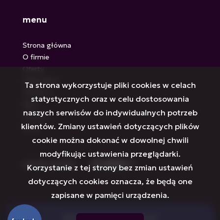
menu
Strona główna
O firmie
Oferty
Zgłoszenia
Ta strona wykorzystuje pliki cookies w celach
Ulubione
statystycznych oraz w celu dostosowania
Blog
naszych serwisów do indywidualnych potrzeb
Kontakt
klientów. Zmiany ustawień dotyczących plików
Rodo
cookie można dokonać w dowolnej chwili
modyfikując ustawienia przeglądarki.
social media
Facebook
Facebook
Facebook
Facebook
Facebook
Facebook
Korzystanie z tej strony bez zmian ustawień
dotyczących cookies oznacza, że będą one
zapisane w pamięci urządzenia.
VERITAS Nieruchomości © 2026