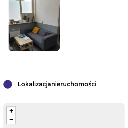
Lokalizacja
nieruchomości
+
−