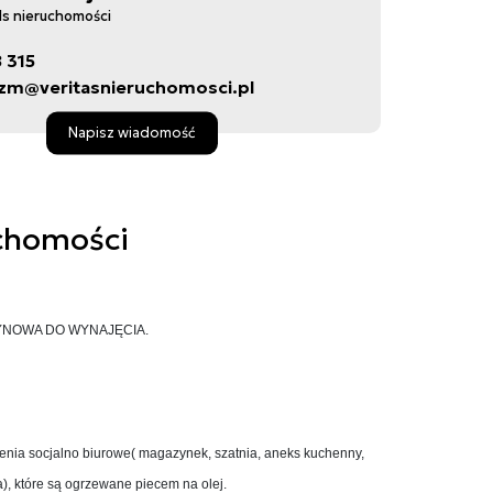
ds nieruchomości
8 315
zm@veritasnieruchomosci.pl
Napisz wiadomość
chomości
ZYNOWA DO WYNAJĘCIA.
nia socjalno biurowe( magazynek, szatnia, aneks kuchenny,
a), które są ogrzewane piecem na olej.