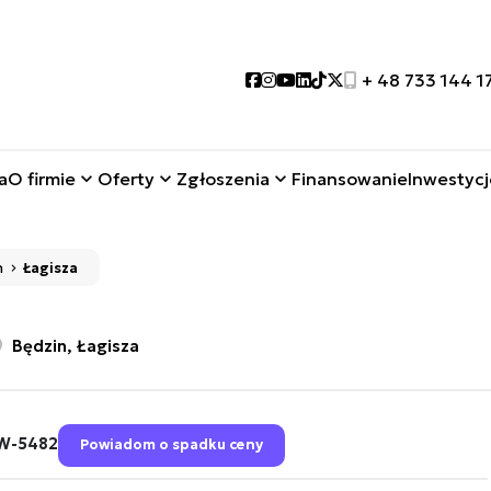
Social link
Social link
Social link
Social link
Social link
Social link
+ 48 733 144 1
a
O firmie
Oferty
Zgłoszenia
Finansowanie
Inwestycj
n
Łagisza
Będzin, Łagisza
W-5482
Powiadom o spadku ceny