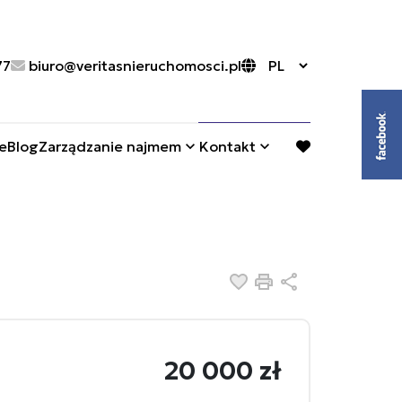
77
biuro@veritasnieruchomosci.pl
e
Blog
Zarządzanie najmem
Kontakt
favorite
Dodaj do ulubionych
Drukuj
Udostępnij
20 000 zł