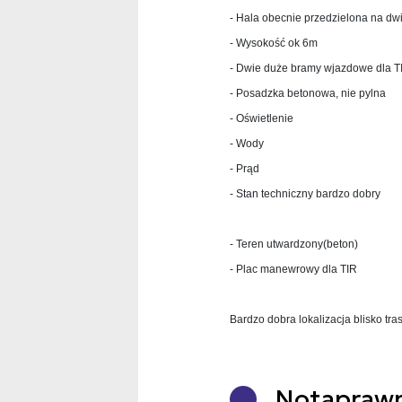
- Hala obecnie przedzielona na dw
- Wysokość ok 6m
- Dwie duże bramy wjazdowe dla T
- Posadzka betonowa, nie pylna
- Oświetlenie
- Wody
- Prąd
- Stan techniczny bardzo dobry
- Teren utwardzony(beton)
- Plac manewrowy dla TIR
Bardzo dobra lokalizacja blisko tr
Nota
praw