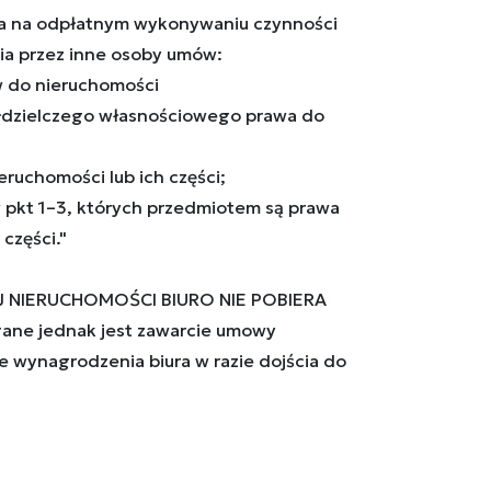
a na odpłatnym wykonywaniu czynności
ia przez inne osoby umów:
aw do nieruchomości
ółdzielczego własnościowego prawa do
eruchomości lub ich części;
w pkt 1–3, których przedmiotem są prawa
części."
J NIERUCHOMOŚCI BIURO NIE POBIERA
ne jednak jest zawarcie umowy
e wynagrodzenia biura w razie dojścia do