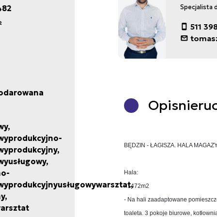
482
Specjalista 
²
511 39
tomas
odarowana
Opis
nieru
wy,
yprodukcyjno-
BĘDZIN - ŁAGISZA. HALA MAGA
yprodukcyjny,
yusługowy,
no-
Hala:
yprodukcyjnyusługowywarsztat,
- 1472m2
y,
- Na hali zaadaptowane pomieszcze
arsztat
toaleta. 3 pokoje biurowe, kotłowni