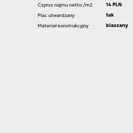
14 PLN
Czynsz najmu netto /m2
tak
Plac utwardzany
blaszany
Materiał konstrukcyjny