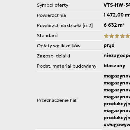
Symbol oferty
VTS-HW-5
1 472,00 m
Powierzchnia
6 632 m²
Powierzchnia działki [m2]
Standard
prąd
Opłaty wg liczników
niezagosp
Zagosp. działki
blaszany
Podst. materiał budowlany
magazyno
magazynow
magazynow
magazynow
Przeznaczenie hali
produkcyj
magazynow
produkcyjn
usługowyw