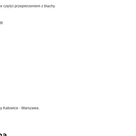
ie części przepierzeniem z blachy
IR
asy Katowice - Warszawa.
na