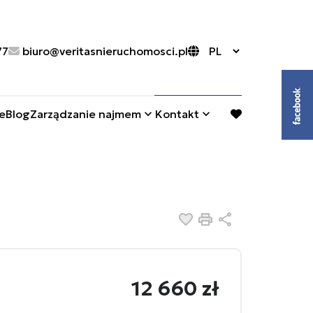
77
biuro@veritasnieruchomosci.pl
e
Blog
Zarządzanie najmem
Kontakt
favorite
Dodaj do ulubionych
Drukuj
Udostępnij
12 660 zł