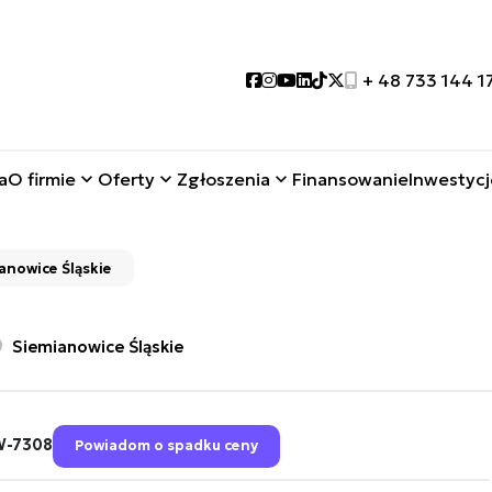
Social link
Social link
Social link
Social link
Social link
Social link
+ 48 733 144 1
a
O firmie
Oferty
Zgłoszenia
Finansowanie
Inwestycj
anowice Śląskie
Siemianowice Śląskie
-7308
Powiadom o spadku ceny