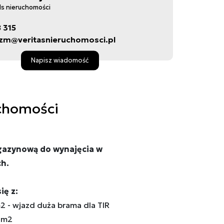
ds nieruchomości
8 315
zm@veritasnieruchomosci.pl
Napisz wiadomość
chomości
gazynową do wynajęcia w
ch.
ię z:
2 - wjazd duża brama dla TIR
5m2