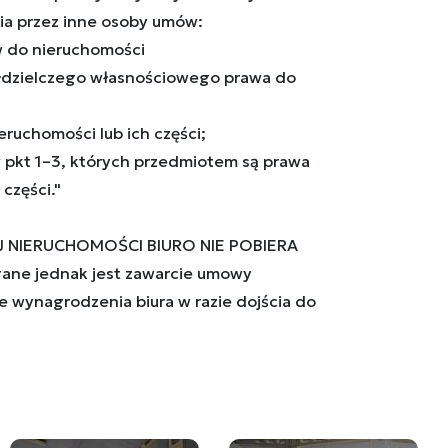
ia przez inne osoby umów:
aw do nieruchomości
ółdzielczego własnościowego prawa do
eruchomości lub ich części;
w pkt 1–3, których przedmiotem są prawa
części."
J NIERUCHOMOŚCI BIURO NIE POBIERA
ne jednak jest zawarcie umowy
e wynagrodzenia biura w razie dojścia do