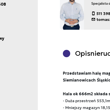
308
Specjalista 
511 39
tomas
wy
Opis
nieru
Przedstawiam halę ma
Siemianowicach Śląski
Hala ok 666m2 składa s
- Duża przestrzeń 553,1m
- Mniejszy magazyn 18,1