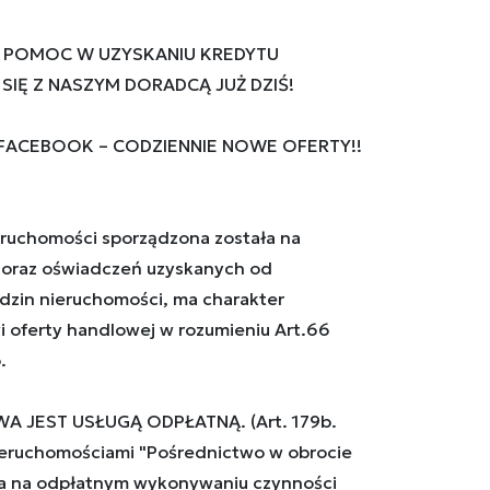
 POMOC W UZYSKANIU KREDYTU
IĘ Z NASZYM DORADCĄ JUŻ DZIŚ!
 FACEBOOK – CODZIENNIE NOWE OFERTY!!
ruchomości sporządzona została na
oraz oświadczeń uzyskanych od
ędzin nieruchomości, ma charakter
i oferty handlowej w rozumieniu Art.66
.
A JEST USŁUGĄ ODPŁATNĄ. (Art. 179b.
eruchomościami "Pośrednictwo w obrocie
a na odpłatnym wykonywaniu czynności