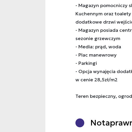
- Magazyn pomocniczy sk
Kuchennym oraz toalety 
dodatkowe drzwi wejśc
- Magazyn posiada centr
sezonie grzewczym
- Media: prąd, woda
- Plac manewrowy
- Parkingi
- Opcja wynajęcia doda
w cenie 28,5zł/m2
Teren bezpieczny, ogrod
Nota
praw