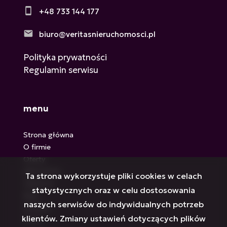
+48 733 144 177
biuro@veritasnieruchomosci.pl
Polityka prywatności
Regulamin serwisu
menu
Strona główna
O firmie
Oferty
Zgłoszenia
Ta strona wykorzystuje pliki cookies w celach
Ulubione
statystycznych oraz w celu dostosowania
Blog
naszych serwisów do indywidualnych potrzeb
Kontakt
klientów. Zmiany ustawień dotyczących plików
Rodo