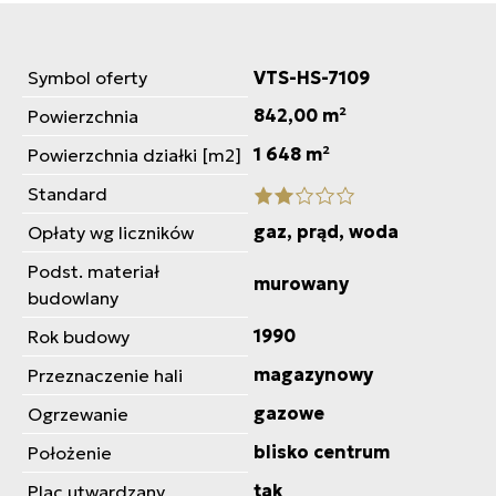
Symbol oferty
VTS-HS-7109
842,00 m²
Powierzchnia
1 648 m²
Powierzchnia działki [m2]
Standard
gaz, prąd, woda
Opłaty wg liczników
Podst. materiał
murowany
budowlany
1990
Rok budowy
magazynowy
Przeznaczenie hali
gazowe
Ogrzewanie
blisko centrum
Położenie
tak
Plac utwardzany