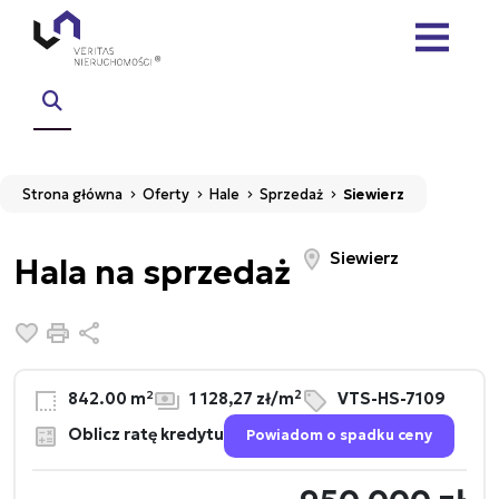
Strona główna
Oferty
Hale
Sprzedaż
Siewierz
Siewierz
Hala na sprzedaż
Dodaj do ulubionych
Drukuj
Udostępnij
2
842.00 m²
1 128,27 zł/m
VTS-HS-7109
Oblicz ratę kredytu
Powiadom o spadku ceny