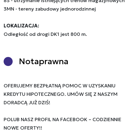
8S - utrzymanie istniejących trenów magazynowych
3MN - tereny zabudowy jednorodzinnej
LOKALIZACJA:
Odległość od drogi DK1 jest 800 m.
Nota
prawna
OFERUJEMY BEZPŁATNĄ POMOC W UZYSKANIU
KREDYTU HIPOTECZNEGO. UMÓW SIĘ Z NASZYM
DORADCĄ JUŻ DZIŚ!
POLUB NASZ PROFIL NA FACEBOOK – CODZIENNIE
NOWE OFERTY!!