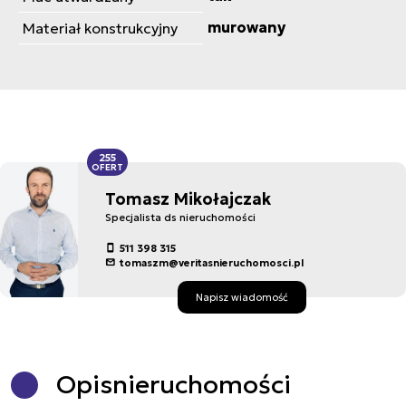
murowany
Materiał konstrukcyjny
255
OFERT
Tomasz Mikołajczak
Specjalista ds nieruchomości
511 398 315
tomaszm@veritasnieruchomosci.pl
Napisz wiadomość
Opis
nieruchomości