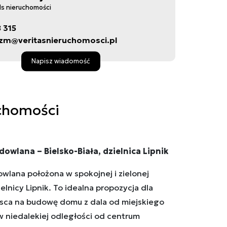
ds nieruchomości
8 315
zm@veritasnieruchomosci.pl
Napisz wiadomość
chomości
owlana – Bielsko-Biała, dzielnica Lipnik
wlana położona w spokojnej i zielonej
ielnicy Lipnik. To idealna propozycja dla
sca na budowę domu z dala od miejskiego
w niedalekiej odległości od centrum