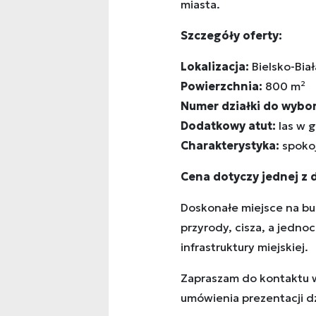
miasta.
Szczegóły oferty:
Lokalizacja:
Bielsko-Biał
Powierzchnia:
800 m²
Numer działki do wybor
Dodatkowy atut:
las w g
Charakterystyka:
spokoj
Cena dotyczy jednej z d
Doskonałe miejsce na 
przyrody, cisza, a jedno
infrastruktury miejskiej.
Zapraszam do kontaktu w
umówienia prezentacji dz