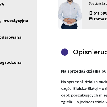
74
Specjalista 
511 39
tomas
 inwestycyjna
odarowana
Opis
nieru
 ogrodzona
Na sprzedaż działka bud
Na sprzedaż działka budo
części Bielska-Białej – dz
osób poszukujących miej
zgiełku, a jednocześnie 