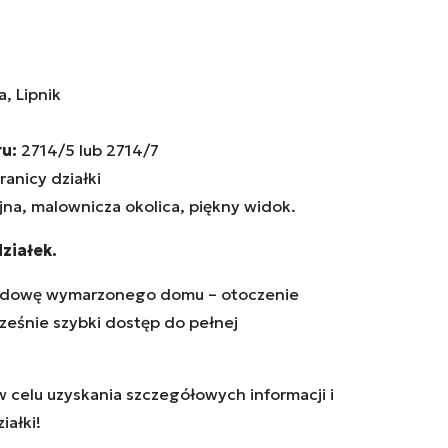
a, Lipnik
u:
2714/5 lub 2714/7
ranicy działki
na, malownicza okolica, piękny widok.
ziałek.
budowę wymarzonego domu – otoczenie
cześnie szybki dostęp do pełnej
 celu uzyskania szczegółowych informacji i
iałki!