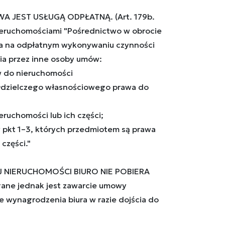
A JEST USŁUGĄ ODPŁATNĄ. (Art. 179b.
eruchomościami "Pośrednictwo w obrocie
a na odpłatnym wykonywaniu czynności
ia przez inne osoby umów:
aw do nieruchomości
ółdzielczego własnościowego prawa do
eruchomości lub ich części;
w pkt 1–3, których przedmiotem są prawa
części."
J NIERUCHOMOŚCI BIURO NIE POBIERA
ne jednak jest zawarcie umowy
e wynagrodzenia biura w razie dojścia do