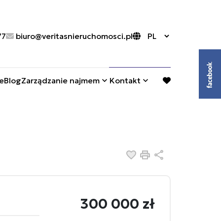
77
biuro@veritasnieruchomosci.pl
e
Blog
Zarządzanie najmem
Kontakt
favorite
Dodaj do ulubionych
Drukuj
Udostępnij
300 000 zł