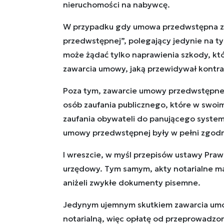
nieruchomości na nabywcę.
W przypadku gdy umowa przedwstępna zos
przedwstępnej”, polegający jedynie na ty
może żądać tylko naprawienia szkody, któr
zawarcia umowy, jaką przewidywał kontra
Poza tym, zawarcie umowy przedwstępnej
osób zaufania publicznego, które w swo
zaufania obywateli do panującego syste
umowy przedwstępnej były w pełni zgod
I wreszcie, w myśl przepisów ustawy Praw
urzędowy. Tym samym, akty notarialne m
aniżeli zwykłe dokumenty pisemne.
Jedynym ujemnym skutkiem zawarcia umow
notarialną, więc opłatę od przeprowadzo