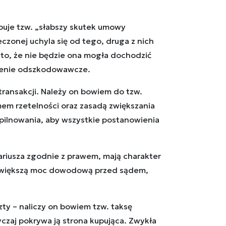
puje tzw. „słabszy skutek umowy
czonej uchyla się od tego, druga z nich
a to, że nie będzie ona mogła dochodzić
czenie odszkodowawcze.
ransakcji. Należy on bowiem do tzw.
em rzetelności oraz zasadą zwiększania
ilnowania, aby wszystkie postanowienia
tariusza zgodnie z prawem, mają charakter
ją większą moc dowodową przed sądem,
y – naliczy on bowiem tzw. taksę
czaj pokrywa ją strona kupująca. Zwykła