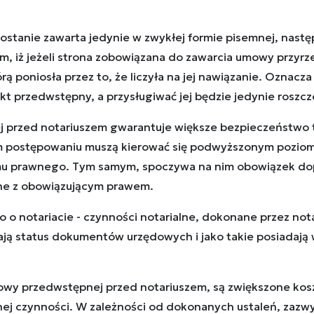
tanie zawarta jedynie w zwykłej formie pisemnej, nastę
m, iż jeżeli strona zobowiązana do zawarcia umowy przyrze
ą poniosła przez to, że liczyła na jej nawiązanie. Oznacz
kt przedwstępny, a przysługiwać jej będzie jedynie rosz
 przed notariuszem gwarantuje większe bezpieczeństwo t
im postępowaniu muszą kierować się podwyższonym poziom
mu prawnego. Tym samym, spoczywa na nim obowiązek dop
ne z obowiązującym prawem.
o o notariacie - czynności notarialne, dokonane przez no
ają status dokumentów urzędowych i jako takie posiada
y przedwstępnej przed notariuszem, są zwiększone koszt
nej czynności. W zależności od dokonanych ustaleń, zazwy