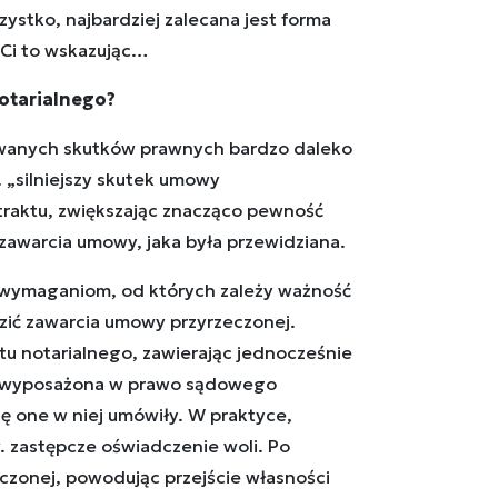
ystko, najbardziej zalecana jest forma
 Ci to wskazując…
 notarialnego?
wanych skutków prawnych bardzo daleko
. „silniejszy skutek umowy
traktu, zwiększając znacząco pewność
z zawarcia umowy, jaka była przewidziana.
 wymaganiom, od których zależy ważność
ić zawarcia umowy przyrzeczonej.
tu notarialnego, zawierając jednocześnie
ie wyposażona w prawo sądowego
ię one w niej umówiły. W praktyce,
 zastępcze oświadczenie woli. Po
czonej, powodując przejście własności