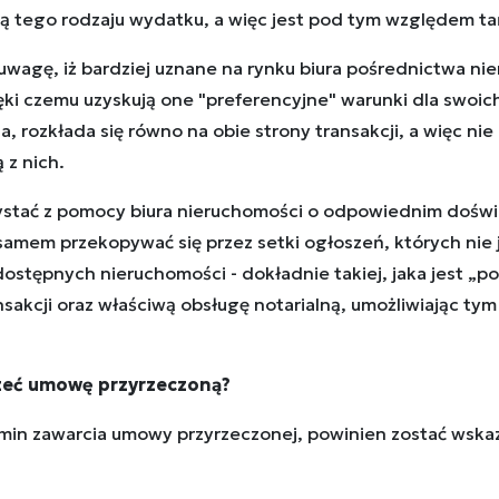
 tego rodzaju wydatku, a więc jest pod tym względem ta
wagę, iż bardziej uznane na rynku biura pośrednictwa nie
ęki czemu uzyskują one "preferencyjne" warunki dla swoich
, rozkłada się równo na obie strony transakcji, a więc nie 
 z nich.
rzystać z pomocy biura nieruchomości o odpowiednim doś
samem przekopywać się przez setki ogłoszeń, których nie
dostępnych nieruchomości - dokładnie takiej, jaka jest „p
sakcji oraz właściwą obsługę notarialną, umożliwiając t
rzeć umowę przyrzeczoną?
rmin zawarcia umowy przyrzeczonej, powinien zostać wska