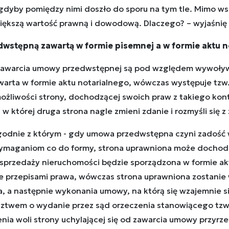
gdyby pomiędzy nimi doszło do sporu na tym tle. Mimo wsz
większą wartość prawną i dowodową. Dlaczego? – wyjaśnię
dwstępną zawartą w formie pisemnej a w formie aktu
zawarcia umowy przedwstępnej są pod względem wywoły
zawarta w formie aktu notarialnego, wówczas występuje tzw
ożliwości strony, dochodzącej swoich praw z takiego kon
 w której druga strona nagle zmieni zdanie i rozmyśli się 
zgodnie z którym - gdy umowa przedwstępna czyni zadość
ymaganiom co do formy, strona uprawniona może dochodz
 sprzedaży nieruchomości będzie sporządzona w formie ak
ne przepisami prawa, wówczas strona uprawniona zostan
a, a następnie wykonania umowy, na którą się wzajemnie s
dztwem o wydanie przez sąd orzeczenia stanowiącego tzw.
a woli strony uchylającej się od zawarcia umowy przyrze