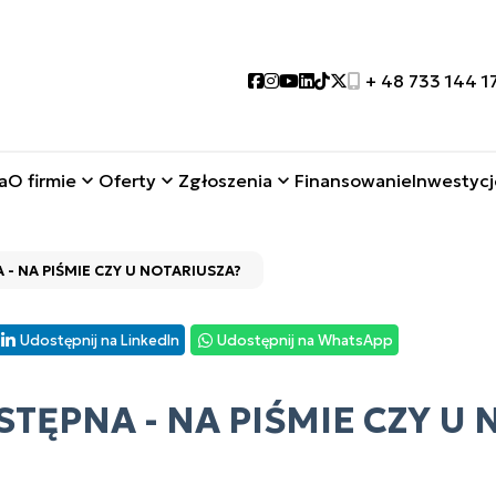
Social link
Social link
Social link
Social link
Social link
Social link
+ 48 733 144 1
a
O firmie
Oferty
Zgłoszenia
Finansowanie
Inwestycj
 NA PIŚMIE CZY U NOTARIUSZA?
Udostępnij na LinkedIn
Udostępnij na WhatsApp
ĘPNA - NA PIŚMIE CZY U 