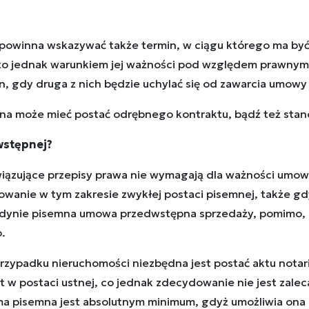
powinna wskazywać także termin, w ciągu którego ma by
 to jednak warunkiem jej ważności pod względem prawny
, gdy druga z nich będzie uchylać się od zawarcia umowy
 może mieć postać odrębnego kontraktu, bądź też stano
wstępnej?
iązujące przepisy prawa nie wymagają dla ważności umow
wanie w tym zakresie zwykłej postaci pisemnej, także gd
jedynie pisemna umowa przedwstępna sprzedaży, pomimo, 
.
przypadku nieruchomości niezbędna jest postać aktu notar
w postaci ustnej, co jednak zdecydowanie nie jest zale
ma pisemna jest absolutnym minimum, gdyż umożliwia ona 