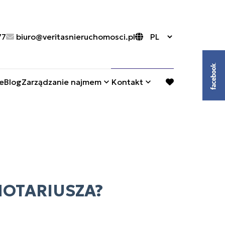
77
biuro@veritasnieruchomosci.pl
e
Blog
Zarządzanie najmem
Kontakt
favorite
NOTARIUSZA?