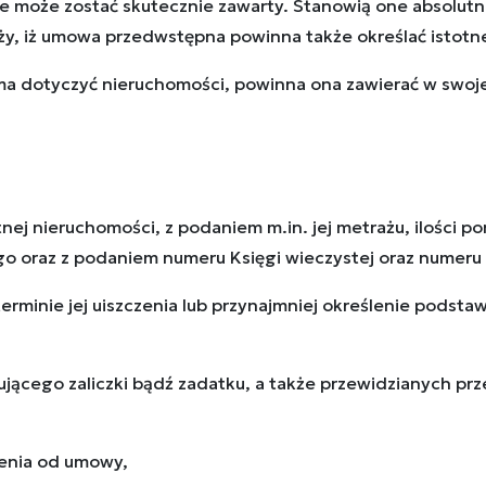
e może zostać skutecznie zawarty. Stanowią one absolutn
ży, iż umowa przedwstępna powinna także określać istot
dotyczyć nieruchomości, powinna ona zawierać w swojej 
nej nieruchomości, z podaniem m.in. jej metrażu, ilości p
 oraz z podaniem numeru Księgi wieczystej oraz numeru dzi
terminie jej uiszczenia lub przynajmniej określenie podstaw
ującego zaliczki bądź zadatku, a także przewidzianych p
enia od umowy,