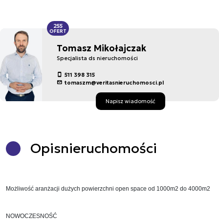
255
OFERT
Tomasz Mikołajczak
Specjalista ds nieruchomości
511 398 315
tomaszm@veritasnieruchomosci.pl
Napisz wiadomość
Opis
nieruchomości
Możliwość aranżacji dużych powierzchni open space od 1000m2 do 4000m2
NOWOCZESNOŚĆ