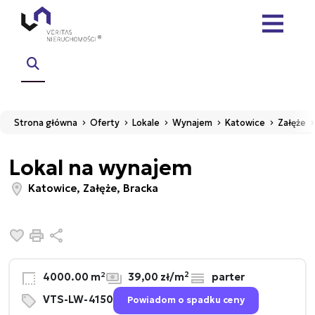
Strona główna
Oferty
Lokale
Wynajem
Katowice
Załęże
Lokal na wynajem
Katowice, Załęże, Bracka
Dodaj do ulubionych
Drukuj
Udostępnij
2
4000.00 m²
39,00 zł/m
parter
VTS-LW-4150
Powiadom o spadku ceny