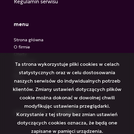
Regulamin serwisu
menu
Strona główna
O firmie
Oferty
Zgłoszenia
Ta strona wykorzystuje pliki cookies w celach
Ulubione
statystycznych oraz w celu dostosowania
Blog
naszych serwisów do indywidualnych potrzeb
Kontakt
klientów. Zmiany ustawień dotyczących plików
Rodo
cookie można dokonać w dowolnej chwili
modyfikując ustawienia przeglądarki.
social media
Facebook
Facebook
Facebook
Facebook
Facebook
Facebook
Korzystanie z tej strony bez zmian ustawień
dotyczących cookies oznacza, że będą one
zapisane w pamięci urządzenia.